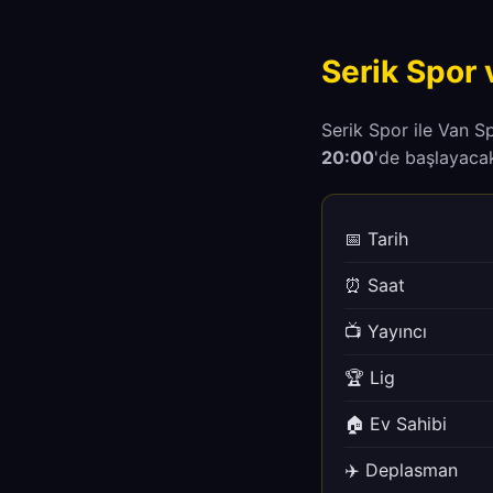
Serik Spor 
Serik Spor ile Van 
20:00
'de başlayaca
📅 Tarih
⏰ Saat
📺 Yayıncı
🏆 Lig
🏠 Ev Sahibi
✈️ Deplasman