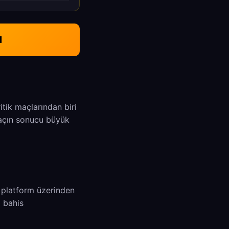
l
tik maçlarından biri
maçın sonucu büyük
 platform üzerinden
ı bahis