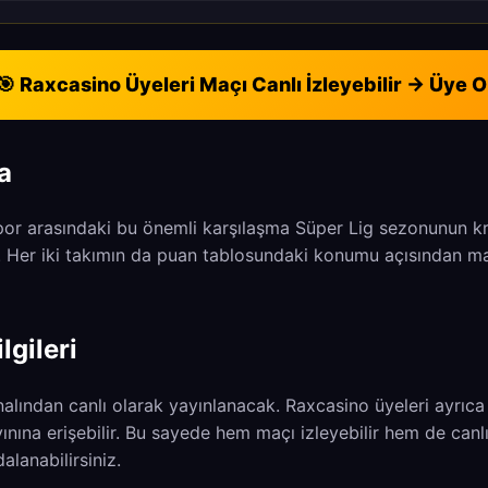
🎯 Raxcasino Üyeleri Maçı Canlı İzleyebilir → Üye O
a
or arasındaki bu önemli karşılaşma Süper Lig sezonunun kri
r. Her iki takımın da puan tablosundaki konumu açısından 
lgileri
lından canlı olarak yayınlanacak. Raxcasino üyeleri ayrıca
yınına erişebilir. Bu sayede hem maçı izleyebilir hem de canl
lanabilirsiniz.