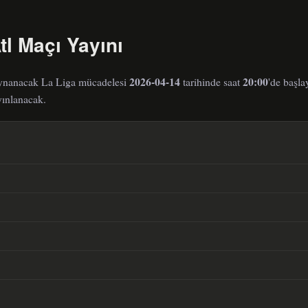
tl Maçı Yayını
2026-04-14
20:00
 oynanacak La Liga mücadelesi
tarihinde saat
'de başl
yınlanacak.