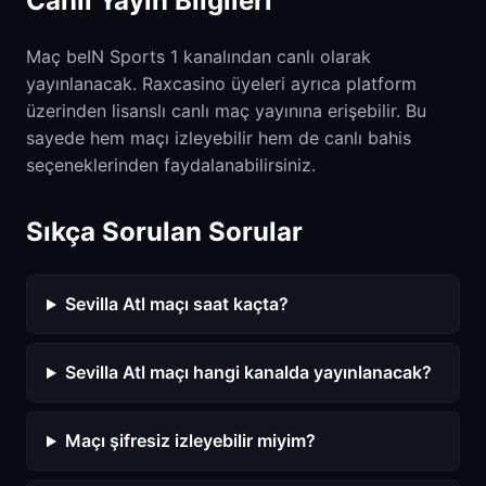
Canlı Yayın Bilgileri
Maç beIN Sports 1 kanalından canlı olarak
yayınlanacak. Raxcasino üyeleri ayrıca platform
üzerinden lisanslı canlı maç yayınına erişebilir. Bu
sayede hem maçı izleyebilir hem de canlı bahis
seçeneklerinden faydalanabilirsiniz.
Sıkça Sorulan Sorular
Sevilla Atl maçı saat kaçta?
Sevilla Atl maçı hangi kanalda yayınlanacak?
Maçı şifresiz izleyebilir miyim?