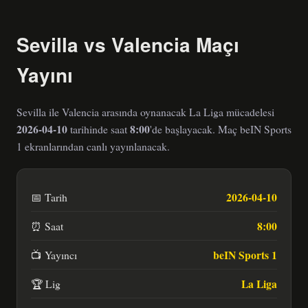
Sevilla vs Valencia Maçı
Yayını
Sevilla ile Valencia arasında oynanacak La Liga mücadelesi
2026-04-10
8:00
tarihinde saat
'de başlayacak. Maç beIN Sports
1 ekranlarından canlı yayınlanacak.
2026-04-10
📅 Tarih
8:00
⏰ Saat
beIN Sports 1
📺 Yayıncı
La Liga
🏆 Lig