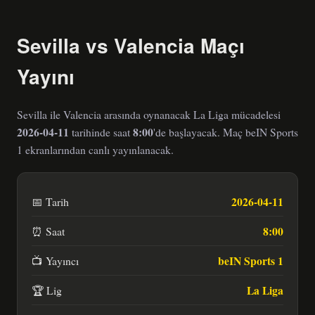
Sevilla vs Valencia Maçı
Yayını
Sevilla ile Valencia arasında oynanacak La Liga mücadelesi
2026-04-11
8:00
tarihinde saat
'de başlayacak. Maç beIN Sports
1 ekranlarından canlı yayınlanacak.
2026-04-11
📅 Tarih
8:00
⏰ Saat
beIN Sports 1
📺 Yayıncı
La Liga
🏆 Lig