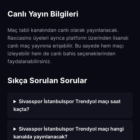
Canlı Yayın Bilgileri
Maç tabii kanalından canlı olarak yayınlanacak.
Raxcasino üyeleri ayrıca platform üzerinden lisanslı
canlı maç yayınına erişebilir. Bu sayede hem maçı
izleyebilir hem de canlı bahis seçeneklerinden
faydalanabilirsiniz.
Sıkça Sorulan Sorular
Sivasspor İstanbulspor Trendyol maçı saat
kaçta?
Sivasspor İstanbulspor Trendyol maçı hangi
kanalda yayınlanacak?