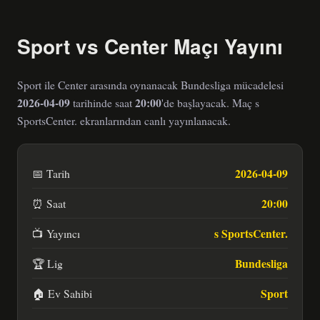
Sport vs Center Maçı Yayını
Sport ile Center arasında oynanacak Bundesliga mücadelesi
2026-04-09
20:00
tarihinde saat
'de başlayacak. Maç s
SportsCenter. ekranlarından canlı yayınlanacak.
2026-04-09
📅 Tarih
20:00
⏰ Saat
s SportsCenter.
📺 Yayıncı
Bundesliga
🏆 Lig
Sport
🏠 Ev Sahibi