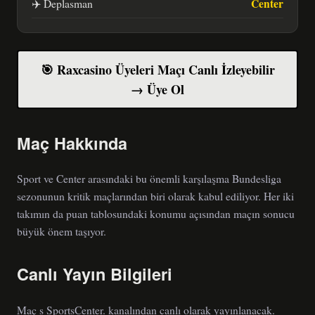
Center
✈️ Deplasman
🎯 Raxcasino Üyeleri Maçı Canlı İzleyebilir
→ Üye Ol
Maç Hakkında
Sport ve Center arasındaki bu önemli karşılaşma Bundesliga
sezonunun kritik maçlarından biri olarak kabul ediliyor. Her iki
takımın da puan tablosundaki konumu açısından maçın sonucu
büyük önem taşıyor.
Canlı Yayın Bilgileri
Maç s SportsCenter. kanalından canlı olarak yayınlanacak.