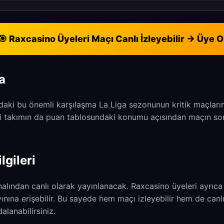
🎯 Raxcasino Üyeleri Maçı Canlı İzleyebilir → Üye O
a
aki bu önemli karşılaşma La Liga sezonunun kritik maçların
 iki takımın da puan tablosundaki konumu açısından maçın 
lgileri
lından canlı olarak yayınlanacak. Raxcasino üyeleri ayrıca
yınına erişebilir. Bu sayede hem maçı izleyebilir hem de canl
lanabilirsiniz.