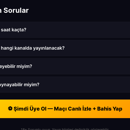
n Sorular
 saat kaçta?
 hangi kanalda yayınlanacak?
leyebilir miyim?
oynayabilir miyim?
⚽ Şimdi Üye Ol — Maçı Canlı İzle + Bahis Yap
18+ Sorumlu oyun. Yayın bilgileri değişiklik gösterebilir.