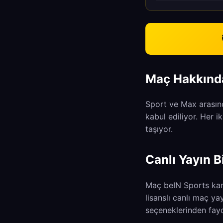
Maç Hakkınd
Sport ve Max arasınd
kabul ediliyor. Her
taşıyor.
Canlı Yayın Bi
Maç beIN Sports kana
lisanslı canlı maç ya
seçeneklerinden fayda