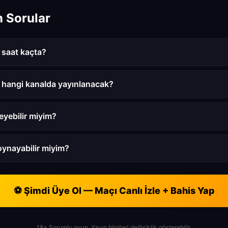
n Sorular
 saat kaçta?
 hangi kanalda yayınlanacak?
leyebilir miyim?
oynayabilir miyim?
⚽ Şimdi Üye Ol — Maçı Canlı İzle + Bahis Yap
18+ Sorumlu oyun. Yayın bilgileri değişiklik gösterebilir.