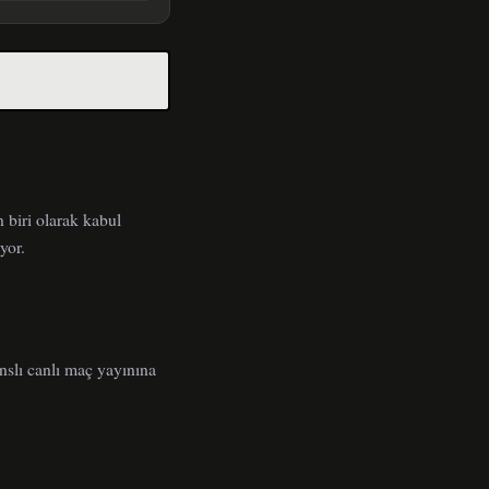
 biri olarak kabul
yor.
nslı canlı maç yayınına