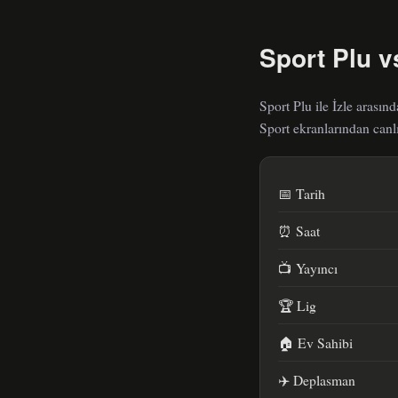
Sport Plu v
Sport Plu ile İzle aras
Sport ekranlarından canl
📅 Tarih
⏰ Saat
📺 Yayıncı
🏆 Lig
🏠 Ev Sahibi
✈️ Deplasman