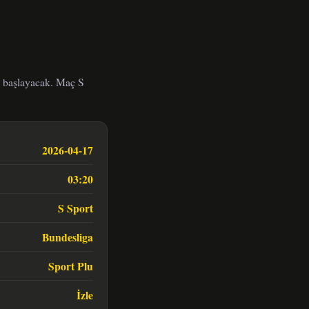
e başlayacak. Maç S
2026-04-17
03:20
S Sport
Bundesliga
Sport Plu
İzle