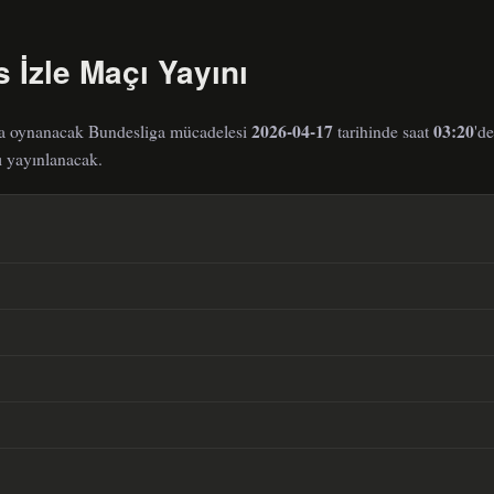
s İzle Maçı Yayını
2026-04-17
03:20
ında oynanacak Bundesliga mücadelesi
tarihinde saat
'd
ı yayınlanacak.