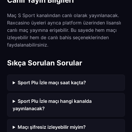
Canlı Yayın Bilgileri
Maç S Sport kanalından canlı olarak yayınlanacak.
Raxcasino üyeleri ayrıca platform üzerinden lisanslı
canlı maç yayınına erişebilir. Bu sayede hem maçı
izleyebilir hem de canlı bahis seçeneklerinden
faydalanabilirsiniz.
Sıkça Sorulan Sorular
Sport Plu İzle maçı saat kaçta?
Sport Plu İzle maçı hangi kanalda
yayınlanacak?
Maçı şifresiz izleyebilir miyim?