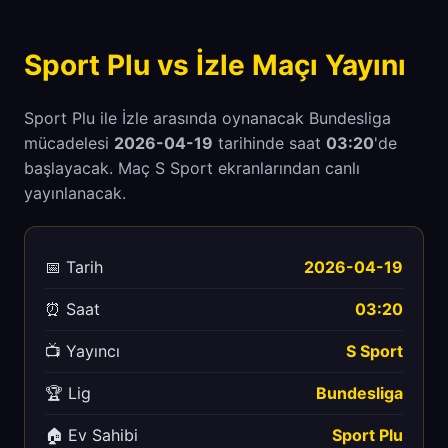
Sport Plu vs İzle Maçı Yayını
Sport Plu ile İzle arasında oynanacak Bundesliga
mücadelesi
2026-04-19
tarihinde saat
03:20
'de
başlayacak. Maç S Sport ekranlarından canlı
yayınlanacak.
📅 Tarih
2026-04-19
⏰ Saat
03:20
📺 Yayıncı
S Sport
🏆 Lig
Bundesliga
🏠 Ev Sahibi
Sport Plu