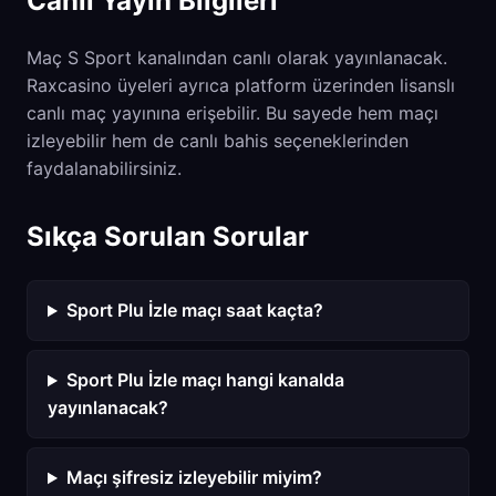
Canlı Yayın Bilgileri
Maç S Sport kanalından canlı olarak yayınlanacak.
Raxcasino üyeleri ayrıca platform üzerinden lisanslı
canlı maç yayınına erişebilir. Bu sayede hem maçı
izleyebilir hem de canlı bahis seçeneklerinden
faydalanabilirsiniz.
Sıkça Sorulan Sorular
Sport Plu İzle maçı saat kaçta?
Sport Plu İzle maçı hangi kanalda
yayınlanacak?
Maçı şifresiz izleyebilir miyim?