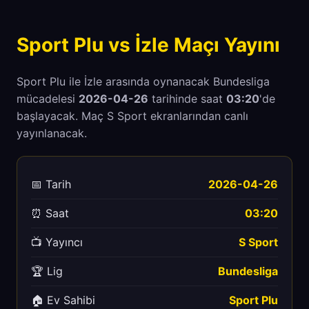
Sport Plu vs İzle Maçı Yayını
Sport Plu ile İzle arasında oynanacak Bundesliga
mücadelesi
2026-04-26
tarihinde saat
03:20
'de
başlayacak. Maç S Sport ekranlarından canlı
yayınlanacak.
📅 Tarih
2026-04-26
⏰ Saat
03:20
📺 Yayıncı
S Sport
🏆 Lig
Bundesliga
🏠 Ev Sahibi
Sport Plu