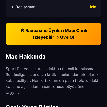
✈️ Deplasman
İzle
🎯 Raxcasino Üyeleri Maçı Canlı
İzleyebilir → Üye Ol
Maç Hakkında
Sport Plu ve İzle arasındaki bu önemli karşılaşma
Bundesliga sezonunun kritik maçlarından biri olarak
kabul ediliyor. Her iki takımın da puan tablosundaki
konumu açısından maçın sonucu büyük önem
taşıyor.