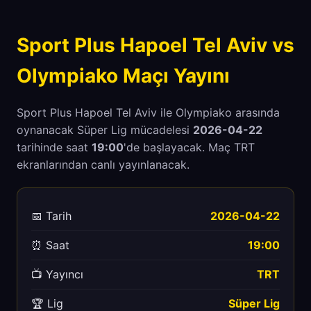
Sport Plus Hapoel Tel Aviv vs
Olympiako Maçı Yayını
Sport Plus Hapoel Tel Aviv ile Olympiako arasında
oynanacak Süper Lig mücadelesi
2026-04-22
tarihinde saat
19:00
'de başlayacak. Maç TRT
ekranlarından canlı yayınlanacak.
📅 Tarih
2026-04-22
⏰ Saat
19:00
📺 Yayıncı
TRT
🏆 Lig
Süper Lig