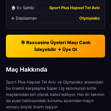
🏠 Ev Sahibi
Sport Plus Hapoel Tel Aviv
✈️ Deplasman
Olympiako
🎯 Raxcasino Üyeleri Maçı Canlı
İzleyebilir → Üye Ol
Maç Hakkında
Sport Plus Hapoel Tel Aviv ve Olympiako arasındaki
bu önemli karşılaşma Süper Lig sezonunun kritik
maçlarından biri olarak kabul ediliyor. Her iki takımın
da puan tablosundaki konumu açısından maçın
sonucu büyük önem taşıyor.