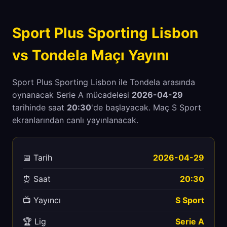
Sport Plus Sporting Lisbon
vs Tondela Maçı Yayını
Sport Plus Sporting Lisbon ile Tondela arasında
oynanacak Serie A mücadelesi
2026-04-29
tarihinde saat
20:30
'de başlayacak. Maç S Sport
ekranlarından canlı yayınlanacak.
📅 Tarih
2026-04-29
⏰ Saat
20:30
📺 Yayıncı
S Sport
🏆 Lig
Serie A