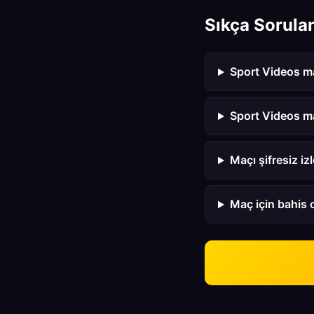
Sıkça Sorula
Sport Videos ma
Sport Videos m
Maçı şifresiz iz
Maç için bahis 