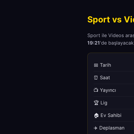
Sport vs Vi
Sport ile Videos ar
19:21
'de başlayacak
📅 Tarih
⏰ Saat
📺 Yayıncı
🏆 Lig
🏠 Ev Sahibi
✈️ Deplasman