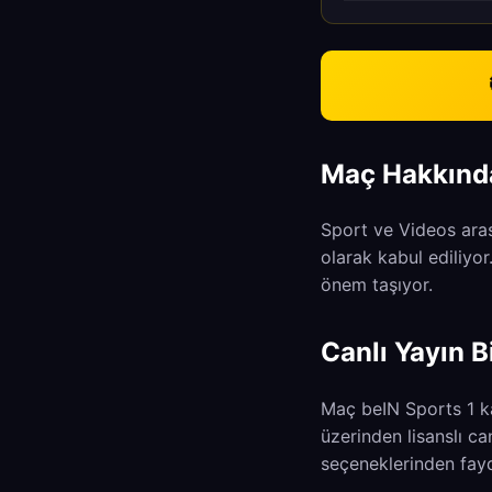
Maç Hakkınd
Sport ve Videos aras
olarak kabul ediliyo
önem taşıyor.
Canlı Yayın Bi
Maç beIN Sports 1 ka
üzerinden lisanslı ca
seçeneklerinden fayda