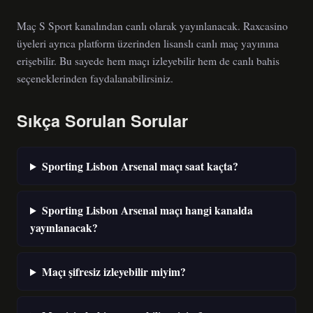
Maç S Sport kanalından canlı olarak yayınlanacak. Raxcasino
üyeleri ayrıca platform üzerinden lisanslı canlı maç yayınına
erişebilir. Bu sayede hem maçı izleyebilir hem de canlı bahis
seçeneklerinden faydalanabilirsiniz.
Sıkça Sorulan Sorular
Sporting Lisbon Arsenal maçı saat kaçta?
Sporting Lisbon Arsenal maçı hangi kanalda
yayınlanacak?
Maçı şifresiz izleyebilir miyim?