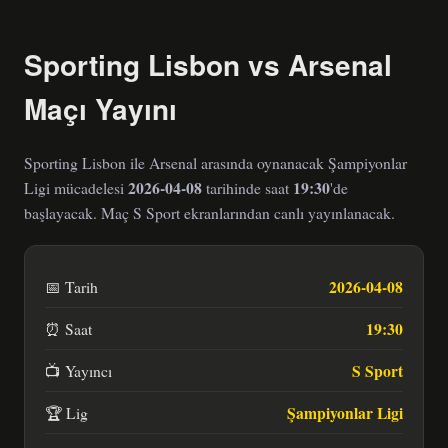
Sporting Lisbon vs Arsenal
Maçı Yayını
Sporting Lisbon ile Arsenal arasında oynanacak Şampiyonlar
2026-04-08
19:30
Ligi mücadelesi
tarihinde saat
'de
başlayacak. Maç S Sport ekranlarından canlı yayınlanacak.
2026-04-08
📅 Tarih
19:30
⏰ Saat
S Sport
📺 Yayıncı
Şampiyonlar Ligi
🏆 Lig