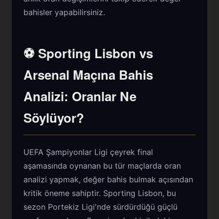
bahisler yapabilirsiniz.
⚽ Sporting Lisbon vs
Arsenal Maçına Bahis
Analizi: Oranlar Ne
Söylüyor?
UEFA Şampiyonlar Ligi çeyrek final
aşamasında oynanan bu tür maçlarda oran
analizi yapmak, değer bahis bulmak açısından
kritik öneme sahiptir. Sporting Lisbon, bu
sezon Portekiz Ligi'nde sürdürdüğü güçlü