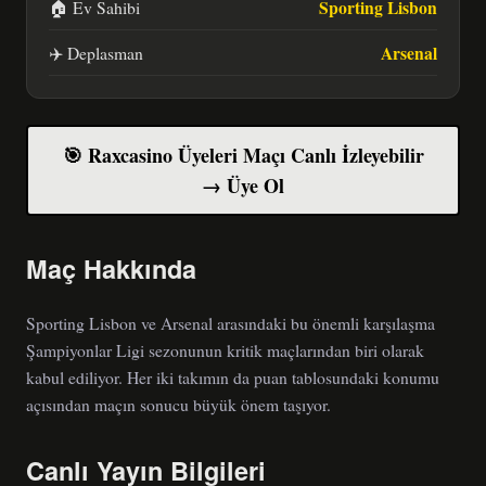
Sporting Lisbon
🏠 Ev Sahibi
Arsenal
✈️ Deplasman
🎯 Raxcasino Üyeleri Maçı Canlı İzleyebilir
→ Üye Ol
Maç Hakkında
Sporting Lisbon ve Arsenal arasındaki bu önemli karşılaşma
Şampiyonlar Ligi sezonunun kritik maçlarından biri olarak
kabul ediliyor. Her iki takımın da puan tablosundaki konumu
açısından maçın sonucu büyük önem taşıyor.
Canlı Yayın Bilgileri