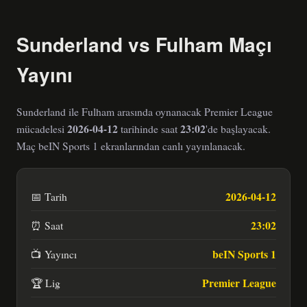
Sunderland vs Fulham Maçı
Yayını
Sunderland ile Fulham arasında oynanacak Premier League
2026-04-12
23:02
mücadelesi
tarihinde saat
'de başlayacak.
Maç beIN Sports 1 ekranlarından canlı yayınlanacak.
2026-04-12
📅 Tarih
23:02
⏰ Saat
beIN Sports 1
📺 Yayıncı
Premier League
🏆 Lig