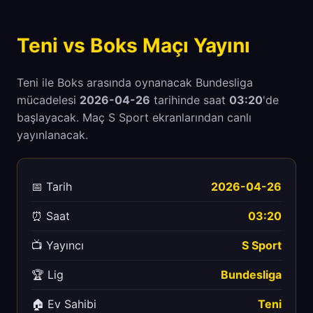
Teni vs Boks Maçı Yayını
Teni ile Boks arasında oynanacak Bundesliga
mücadelesi
2026-04-26
tarihinde saat
03:20
'de
başlayacak. Maç S Sport ekranlarından canlı
yayınlanacak.
📅 Tarih
2026-04-26
⏰ Saat
03:20
📺 Yayıncı
S Sport
🏆 Lig
Bundesliga
🏠 Ev Sahibi
Teni