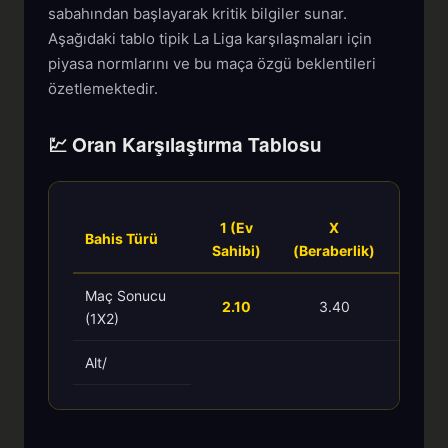
sabahından başlayarak kritik bilgiler sunar.
Aşağıdaki tablo tipik La Liga karşılaşmaları için
piyasa normlarını ve bu maça özgü beklentileri
özetlemektedir.
💹 Oran Karşılaştırma Tablosu
1 (Ev
X
2
Bahis Türü
Sahibi)
(Beraberlik)
(Depla
Maç Sonucu
2.10
3.40
3.
(1X2)
Alt/