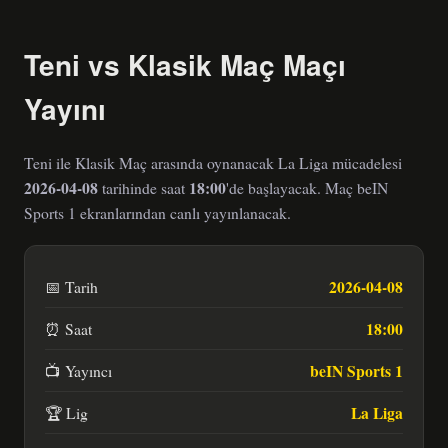
Teni vs Klasik Maç Maçı
Yayını
Teni ile Klasik Maç arasında oynanacak La Liga mücadelesi
2026-04-08
18:00
tarihinde saat
'de başlayacak. Maç beIN
Sports 1 ekranlarından canlı yayınlanacak.
2026-04-08
📅 Tarih
18:00
⏰ Saat
beIN Sports 1
📺 Yayıncı
La Liga
🏆 Lig