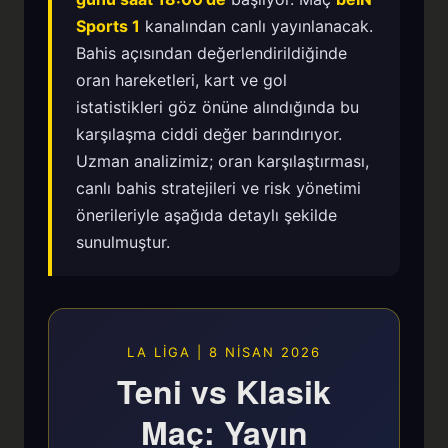
Sports 1
kanalından canlı yayınlanacak.
Bahis açısından değerlendirildiğinde
oran hareketleri, kart ve gol
istatistikleri göz önüne alındığında bu
karşılaşma ciddi değer barındırıyor.
Uzman analizimiz; oran karşılaştırması,
canlı bahis stratejileri ve risk yönetimi
önerileriyle aşağıda detaylı şekilde
sunulmuştur.
LA LIGA | 8 NISAN 2026
Teni vs Klasik
Maç: Yayın