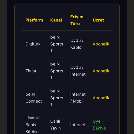
Erişim
Platform
Kanal
Ücret
Türü
beIN
Uydu /
Digitürk
Sports
Abonelik
Kablo
1
beIN
Uydu /
Tivibu
Sports
Abonelik
İnternet
1
beIN
beIN
İnternet
Sports
Abonelik
Connect
/ Mobil
1
Lisanslı
Canlı
Üye +
Bahis
İnternet
Yayın
Bakiye
Siteleri