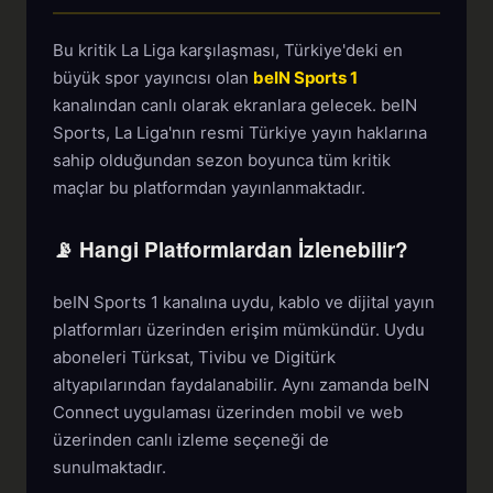
Bu kritik La Liga karşılaşması, Türkiye'deki en
büyük spor yayıncısı olan
beIN Sports 1
kanalından canlı olarak ekranlara gelecek. beIN
Sports, La Liga'nın resmi Türkiye yayın haklarına
sahip olduğundan sezon boyunca tüm kritik
maçlar bu platformdan yayınlanmaktadır.
📡 Hangi Platformlardan İzlenebilir?
beIN Sports 1 kanalına uydu, kablo ve dijital yayın
platformları üzerinden erişim mümkündür. Uydu
aboneleri Türksat, Tivibu ve Digitürk
altyapılarından faydalanabilir. Aynı zamanda beIN
Connect uygulaması üzerinden mobil ve web
üzerinden canlı izleme seçeneği de
sunulmaktadır.