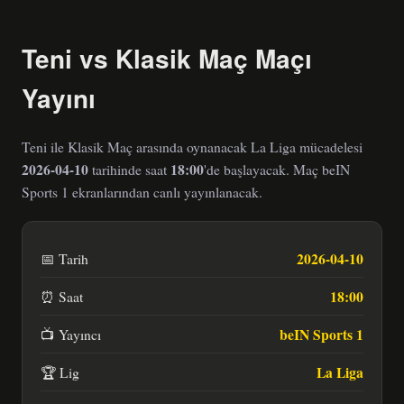
Teni vs Klasik Maç Maçı
Yayını
Teni ile Klasik Maç arasında oynanacak La Liga mücadelesi
2026-04-10
18:00
tarihinde saat
'de başlayacak. Maç beIN
Sports 1 ekranlarından canlı yayınlanacak.
2026-04-10
📅 Tarih
18:00
⏰ Saat
beIN Sports 1
📺 Yayıncı
La Liga
🏆 Lig