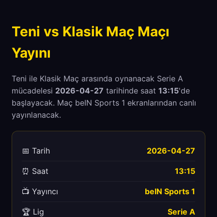
Teni vs Klasik Maç Maçı
Yayını
Teni ile Klasik Maç arasında oynanacak Serie A
mücadelesi
2026-04-27
tarihinde saat
13:15
'de
başlayacak. Maç beIN Sports 1 ekranlarından canlı
yayınlanacak.
📅 Tarih
2026-04-27
⏰ Saat
13:15
📺 Yayıncı
beIN Sports 1
🏆 Lig
Serie A