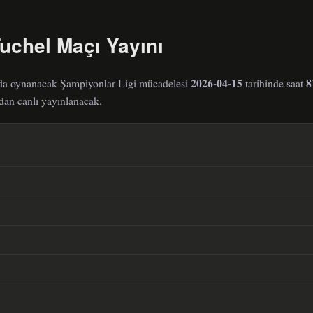
uchel Maçı Yayını
2026-04-15
8
nda oynanacak Şampiyonlar Ligi mücadelesi
tarihinde saat
dan canlı yayınlanacak.