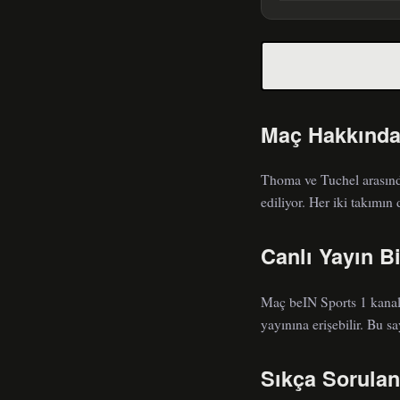
Maç Hakkınd
Thoma ve Tuchel arasınd
ediliyor. Her iki takım
Canlı Yayın Bi
Maç beIN Sports 1 kanalı
yayınına erişebilir. Bu s
Sıkça Sorulan