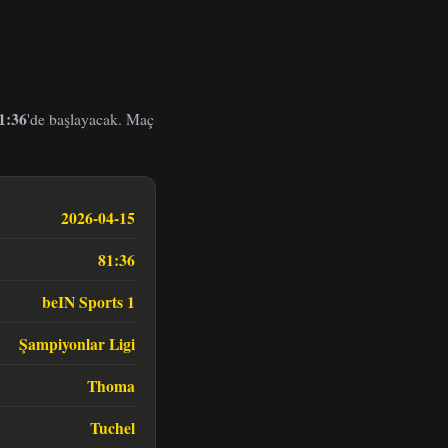
1:36
'de başlayacak. Maç
2026-04-15
81:36
beIN Sports 1
Şampiyonlar Ligi
Thoma
Tuchel