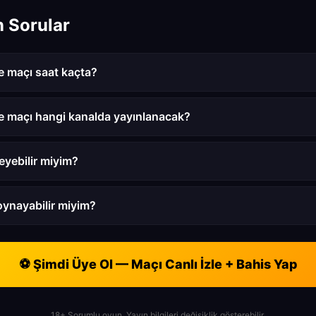
n Sorular
e maçı saat kaçta?
e maçı hangi kanalda yayınlanacak?
leyebilir miyim?
oynayabilir miyim?
⚽ Şimdi Üye Ol — Maçı Canlı İzle + Bahis Yap
18+ Sorumlu oyun. Yayın bilgileri değişiklik gösterebilir.