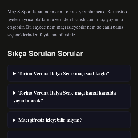
Maç S Sport kanalından canlı olarak yayınlanacak. Raxcasino
üyeleri ayrıca platform üzerinden lisanslı canlı maç yayınına
erişebilir. Bu sayede hem maçı izleyebilir hem de canlı bahis
seçeneklerinden faydalanabilirsiniz.
Sıkça Sorulan Sorular
Torino Verona İtalya Serie maçı saat kaçta?
Torino Verona İtalya Serie maçı hangi kanalda
yayınlanacak?
Maçı şifresiz izleyebilir miyim?