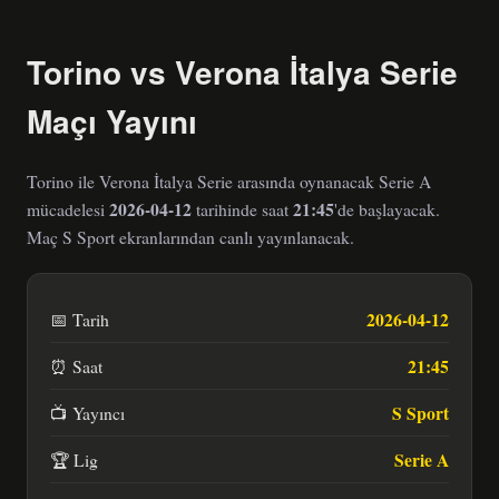
Torino vs Verona İtalya Serie
Maçı Yayını
Torino ile Verona İtalya Serie arasında oynanacak Serie A
2026-04-12
21:45
mücadelesi
tarihinde saat
'de başlayacak.
Maç S Sport ekranlarından canlı yayınlanacak.
2026-04-12
📅 Tarih
21:45
⏰ Saat
S Sport
📺 Yayıncı
Serie A
🏆 Lig