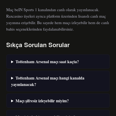
Maç beIN Sports 1 kanalından canlı olarak yayınlanacak.
Raxcasino üyeleri ayrıca platform üzerinden lisanslı canlı maç
yayınına erişebilir. Bu sayede hem maçı izleyebilir hem de canlı
bahis seçeneklerinden faydalanabilirsiniz.
Sıkça Sorulan Sorular
Tottenham Arsenal maçı saat kaçta?
Tottenham Arsenal maçı hangi kanalda
yayınlanacak?
Maçı şifresiz izleyebilir miyim?