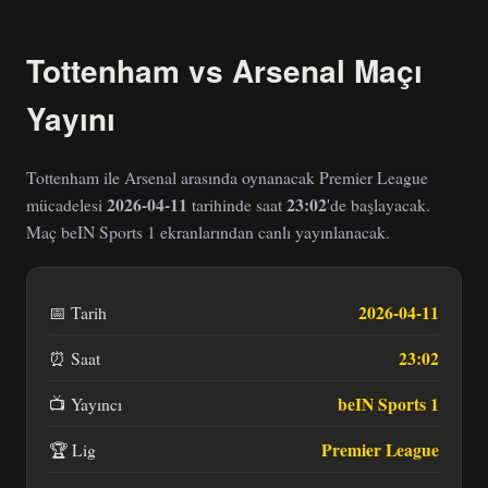
Tottenham vs Arsenal Maçı
Yayını
Tottenham ile Arsenal arasında oynanacak Premier League
2026-04-11
23:02
mücadelesi
tarihinde saat
'de başlayacak.
Maç beIN Sports 1 ekranlarından canlı yayınlanacak.
2026-04-11
📅 Tarih
23:02
⏰ Saat
beIN Sports 1
📺 Yayıncı
Premier League
🏆 Lig