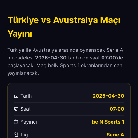
Türkiye vs Avustralya Maçı
Yayını
Türkiye ile Avustralya arasında oynanacak Serie A
mücadelesi
2026-04-30
tarihinde saat
07:00
'de
başlayacak. Maç beIN Sports 1 ekranlarından canlı
yayınlanacak.
📅 Tarih
2026-04-30
⏰ Saat
07:00
📺 Yayıncı
beIN Sports 1
🏆 Lig
Serie A