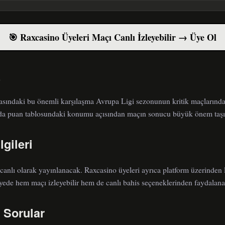
🎯 Raxcasino Üyeleri Maçı Canlı İzleyebilir → Üye Ol
a
rasındaki bu önemli karşılaşma Avrupa Ligi sezonunun kritik maçlarında
ın da puan tablosundaki konumu açısından maçın sonucu büyük önem taşı
lgileri
anlı olarak yayınlanacak. Raxcasino üyeleri ayrıca platform üzerinden l
ayede hem maçı izleyebilir hem de canlı bahis seçeneklerinden faydalanab
 Sorular