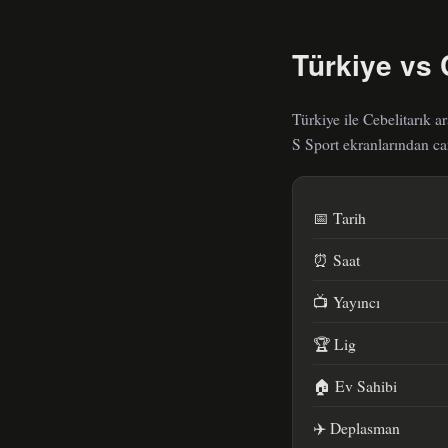
Türkiye vs 
Türkiye ile Cebelitarık
S Sport ekranlarından ca
📅 Tarih
⏰ Saat
📺 Yayıncı
🏆 Lig
🏠 Ev Sahibi
✈️ Deplasman