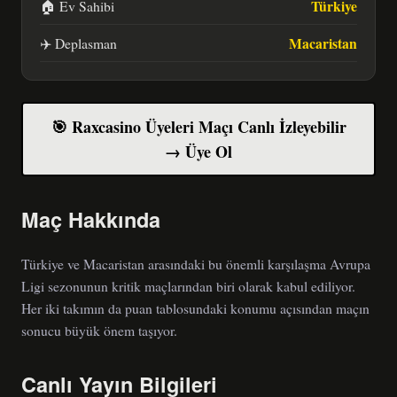
Türkiye
🏠 Ev Sahibi
Macaristan
✈️ Deplasman
🎯 Raxcasino Üyeleri Maçı Canlı İzleyebilir
→ Üye Ol
Maç Hakkında
Türkiye ve Macaristan arasındaki bu önemli karşılaşma Avrupa
Ligi sezonunun kritik maçlarından biri olarak kabul ediliyor.
Her iki takımın da puan tablosundaki konumu açısından maçın
sonucu büyük önem taşıyor.
Canlı Yayın Bilgileri