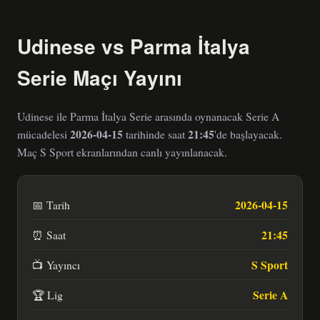
Udinese vs Parma İtalya
Serie Maçı Yayını
Udinese ile Parma İtalya Serie arasında oynanacak Serie A
2026-04-15
21:45
mücadelesi
tarihinde saat
'de başlayacak.
Maç S Sport ekranlarından canlı yayınlanacak.
2026-04-15
📅 Tarih
21:45
⏰ Saat
S Sport
📺 Yayıncı
Serie A
🏆 Lig