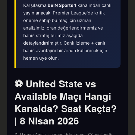
Karşılaşma
beIN Sports 1
kanalından canlı
yayınlanacak. Premier League'de kritik
öneme sahip bu maç için uzman
analizimiz, oran değerlendirmemiz ve
bahis stratejilerimiz aşağıda
detaylandırılmıştır. Canlı izleme + canlı
bahis avantajını bir arada kullanmak için
hemen üye olun.
⚽ United State vs
Available Maçı Hangi
Kanalda? Saat Kaçta?
| 8 Nisan 2026
📝 Uzman Analiz · uzmaniddaa.com · Güncellendi: