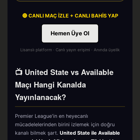
🔴 CANLI MAÇ İZLE + CANLI BAHİS YAP
Hemen Üye Ol
Lisanslı platform · Canlı yayın erişimi · Anında üyelik
📺 United State vs Available
Maçı Hangi Kanalda
Yayınlanacak?
Premier League'in en heyecanlı
mücadelelerinden birini izlemek için doğru
kanalı bilmek şart.
United State ile Available