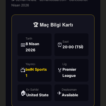
Nisan 2026
🏆 Maç Bilgi Kartı
Tarih
Saat
📅
⏰
8 Nisan
20:00 (TSİ)
2026
Yayıncı
Lig
📺
🏅
beIN Sports
Premier
1
League
Ev Sahibi
Deplasman
🏠
✈️
United State
Available