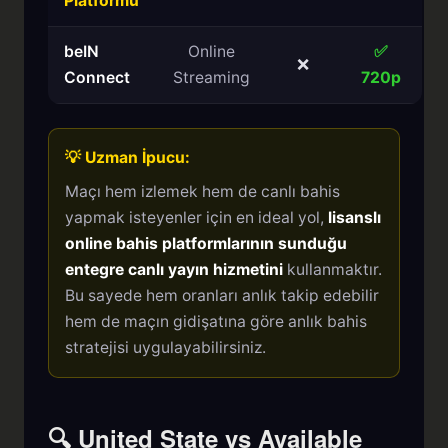
Platformu
beIN
Online
✅
❌
Connect
Streaming
720p
💡 Uzman İpucu:
Maçı hem izlemek hem de canlı bahis
yapmak isteyenler için en ideal yol,
lisanslı
online bahis platformlarının sunduğu
entegre canlı yayın hizmetini
kullanmaktır.
Bu sayede hem oranları anlık takip edebilir
hem de maçın gidişatına göre anlık bahis
stratejisi uygulayabilirsiniz.
🔍 United State vs Available