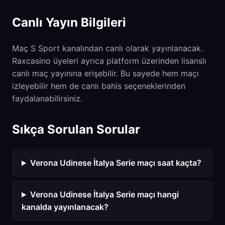
Canlı Yayın Bilgileri
Maç S Sport kanalından canlı olarak yayınlanacak.
Raxcasino üyeleri ayrıca platform üzerinden lisanslı
canlı maç yayınına erişebilir. Bu sayede hem maçı
izleyebilir hem de canlı bahis seçeneklerinden
faydalanabilirsiniz.
Sıkça Sorulan Sorular
Verona Udinese İtalya Serie maçı saat kaçta?
Verona Udinese İtalya Serie maçı hangi
kanalda yayınlanacak?