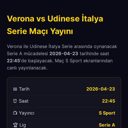
Verona vs Udinese İtalya
Serie Maçı Yayını
Verona ile Udinese İtalya Serie arasında oynanacak
Serie A mücadelesi
2026-04-23
tarihinde saat
22:45
'de başlayacak. Maç S Sport ekranlarından
canlı yayınlanacak.
📅 Tarih
2026-04-23
⏰ Saat
22:45
📺 Yayıncı
S Sport
🏆 Lig
Serie A