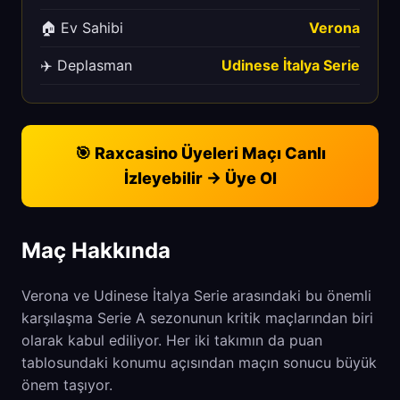
🏠 Ev Sahibi
Verona
✈️ Deplasman
Udinese İtalya Serie
🎯 Raxcasino Üyeleri Maçı Canlı
İzleyebilir → Üye Ol
Maç Hakkında
Verona ve Udinese İtalya Serie arasındaki bu önemli
karşılaşma Serie A sezonunun kritik maçlarından biri
olarak kabul ediliyor. Her iki takımın da puan
tablosundaki konumu açısından maçın sonucu büyük
önem taşıyor.