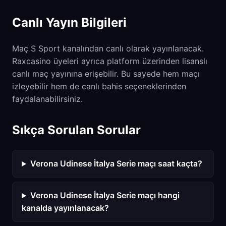
Canlı Yayın Bilgileri
Maç S Sport kanalından canlı olarak yayınlanacak.
Raxcasino üyeleri ayrıca platform üzerinden lisanslı
canlı maç yayınına erişebilir. Bu sayede hem maçı
izleyebilir hem de canlı bahis seçeneklerinden
faydalanabilirsiniz.
Sıkça Sorulan Sorular
Verona Udinese İtalya Serie maçı saat kaçta?
Verona Udinese İtalya Serie maçı hangi
kanalda yayınlanacak?