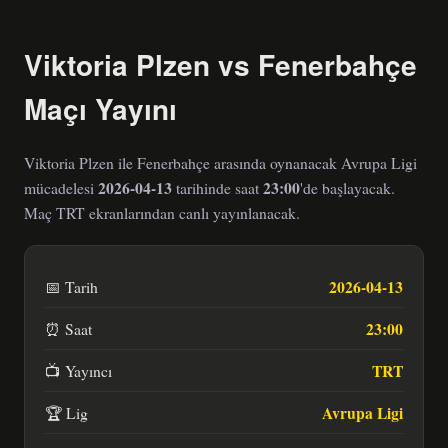
Viktoria Plzen vs Fenerbahçe
Maçı Yayını
Viktoria Plzen ile Fenerbahçe arasında oynanacak Avrupa Ligi
2026-04-13
23:00
mücadelesi
tarihinde saat
'de başlayacak.
Maç TRT ekranlarından canlı yayınlanacak.
2026-04-13
📅 Tarih
23:00
⏰ Saat
TRT
📺 Yayıncı
Avrupa Ligi
🏆 Lig