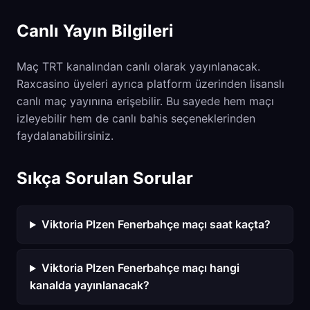
Canlı Yayın Bilgileri
Maç TRT kanalından canlı olarak yayınlanacak.
Raxcasino üyeleri ayrıca platform üzerinden lisanslı
canlı maç yayınına erişebilir. Bu sayede hem maçı
izleyebilir hem de canlı bahis seçeneklerinden
faydalanabilirsiniz.
Sıkça Sorulan Sorular
Viktoria Plzen Fenerbahçe maçı saat kaçta?
Viktoria Plzen Fenerbahçe maçı hangi
kanalda yayınlanacak?