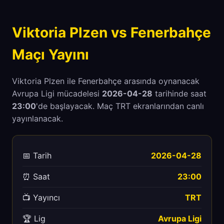
Viktoria Plzen vs Fenerbahçe
Maçı Yayını
Viktoria Plzen ile Fenerbahçe arasında oynanacak
Avrupa Ligi mücadelesi
2026-04-28
tarihinde saat
23:00
'de başlayacak. Maç TRT ekranlarından canlı
yayınlanacak.
📅 Tarih
2026-04-28
⏰ Saat
23:00
📺 Yayıncı
TRT
🏆 Lig
Avrupa Ligi