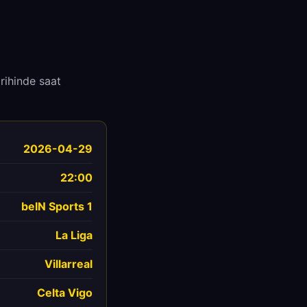
rihinde saat
2026-04-29
22:00
beIN Sports 1
La Liga
Villarreal
Celta Vigo