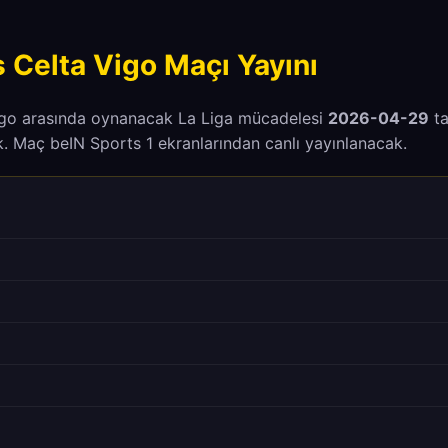
vs Celta Vigo Maçı Yayını
 Vigo arasında oynanacak La Liga mücadelesi
2026-04-29
ta
. Maç beIN Sports 1 ekranlarından canlı yayınlanacak.