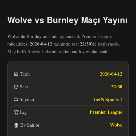
Wolve vs Burnley Maçı Yayını
Wolve ile Burnley arasında oynanacak Premier League
2026-04-12
22:30
mücadelesi
tarihinde saat
'de başlayacak.
Maç beIN Sports 1 ekranlarından canlı yayınlanacak.
2026-04-12
📅 Tarih
22:30
⏰ Saat
beIN Sports 1
📺 Yayıncı
Premier League
🏆 Lig
Wolve
🏠 Ev Sahibi