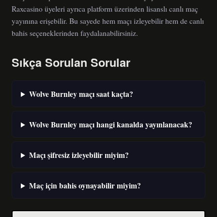
Raxcasino üyeleri ayrıca platform üzerinden lisanslı canlı maç
yayınına erişebilir. Bu sayede hem maçı izleyebilir hem de canlı
bahis seçeneklerinden faydalanabilirsiniz.
Sıkça Sorulan Sorular
Wolve Burnley maçı saat kaçta?
Wolve Burnley maçı hangi kanalda yayınlanacak?
Maçı şifresiz izleyebilir miyim?
Maç için bahis oynayabilir miyim?