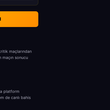
l
ritik maçlarından
an maçın sonucu
ca platform
em de canlı bahis