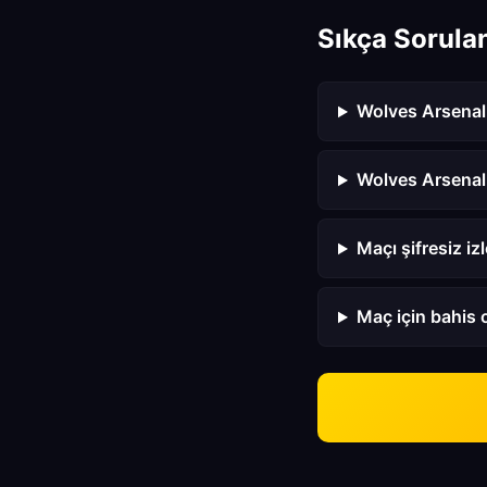
Sıkça Sorula
Wolves Arsenal
Wolves Arsenal
Maçı şifresiz iz
Maç için bahis 