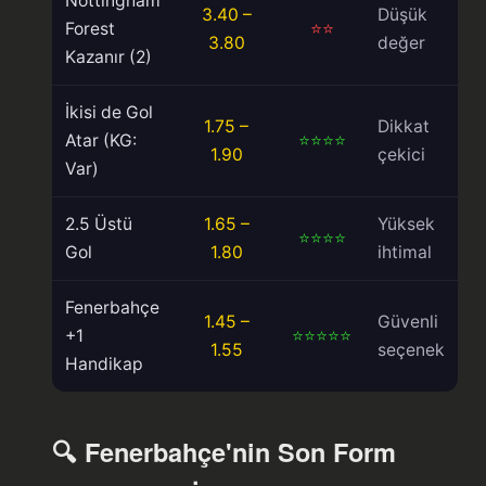
Nottingham
3.40 –
Düşük
Forest
⭐⭐
3.80
değer
Kazanır (2)
İkisi de Gol
1.75 –
Dikkat
Atar (KG:
⭐⭐⭐⭐
1.90
çekici
Var)
2.5 Üstü
1.65 –
Yüksek
⭐⭐⭐⭐
Gol
1.80
ihtimal
Fenerbahçe
1.45 –
Güvenli
+1
⭐⭐⭐⭐⭐
1.55
seçenek
Handikap
🔍 Fenerbahçe'nin Son Form