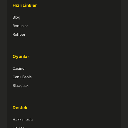
Hızlı Linkler
Blog
Bonuslar
Rehber
Oyunlar
Casino
Canlı Bahis
Blackjack
Destek
Hakkımızda
Linkler