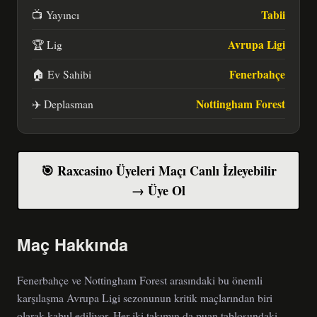
Tabii
📺 Yayıncı
Avrupa Ligi
🏆 Lig
Fenerbahçe
🏠 Ev Sahibi
Nottingham Forest
✈️ Deplasman
🎯 Raxcasino Üyeleri Maçı Canlı İzleyebilir
→ Üye Ol
Maç Hakkında
Fenerbahçe ve Nottingham Forest arasındaki bu önemli
karşılaşma Avrupa Ligi sezonunun kritik maçlarından biri
olarak kabul ediliyor. Her iki takımın da puan tablosundaki