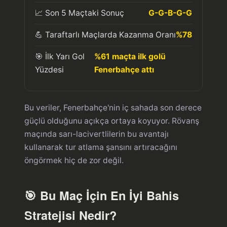
📈 Son 5 Maçtaki Sonuç
G-G-B-G-G
💪 Taraftarlı Maçlarda Kazanma Oranı
%78
🎯 İlk Yarı Gol
%61 maçta ilk golü
Yüzdesi
Fenerbahçe attı
Bu veriler, Fenerbahçe'nin iç sahada son derece
güçlü olduğunu açıkça ortaya koyuyor. Rövanş
maçında sarı-lacivertlilerin bu avantajı
kullanarak tur atlama şansını artıracağını
öngörmek hiç de zor değil.
🎯 Bu Maç İçin En İyi Bahis
Stratejisi Nedir?