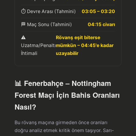
⏱️ Devre Arası (Tahmini)
03:05 – 03:20
🏁 Maç Sonu (Tahmini)
04:15 civarı
⚠️
Rövanş eşit biterse
Uzatma/Penaltı
mümkün – 04:45'e kadar
İhtimali
uzayabilir
📊 Fenerbahçe – Nottingham
Forest Maçı İçin Bahis Oranları
Nasıl?
Bu rövanş maçına girmeden önce oranları
doğru analiz etmek kritik önem taşıyor. Sarı-