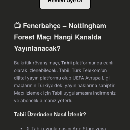
Hemen Üye Ol
📺 Fenerbahçe – Nottingham
Forest Maçı Hangi Kanalda
Yayınlanacak?
Bu kritik rövanş maçı,
Tabii
platformunda canlı
olarak izlenebilecek. Tabii, Türk Telekom'un
dijital yayın platformu olup UEFA Avrupa Ligi
maçlarının Türkiye'deki yayın haklarına sahiptir.
Maçı izlemek için Tabii uygulamasını indirmeniz
ve abonelik almanız yeterli.
Tabii Üzerinden Nasıl İzlenir?
📱 Tabii uygulamasını App Store veya