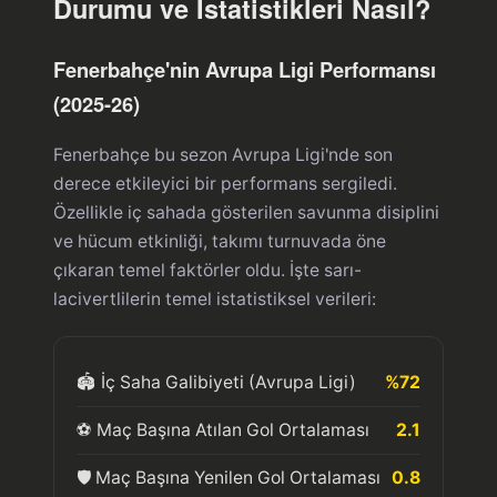
Durumu ve İstatistikleri Nasıl?
Fenerbahçe'nin Avrupa Ligi Performansı
(2025-26)
Fenerbahçe bu sezon Avrupa Ligi'nde son
derece etkileyici bir performans sergiledi.
Özellikle iç sahada gösterilen savunma disiplini
ve hücum etkinliği, takımı turnuvada öne
çıkaran temel faktörler oldu. İşte sarı-
lacivertlilerin temel istatistiksel verileri:
🏟️ İç Saha Galibiyeti (Avrupa Ligi)
%72
⚽ Maç Başına Atılan Gol Ortalaması
2.1
🛡️ Maç Başına Yenilen Gol Ortalaması
0.8