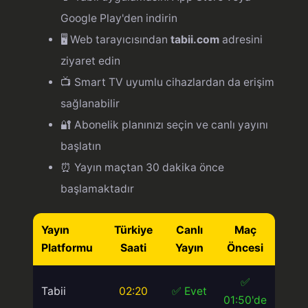
Google Play'den indirin
🖥️ Web tarayıcısından
tabii.com
adresini
ziyaret edin
📺 Smart TV uyumlu cihazlardan da erişim
sağlanabilir
🔐 Abonelik planınızı seçin ve canlı yayını
başlatın
⏰ Yayın maçtan 30 dakika önce
başlamaktadır
Yayın
Türkiye
Canlı
Maç
Platformu
Saati
Yayın
Öncesi
✅
Tabii
02:20
✅ Evet
01:50'de