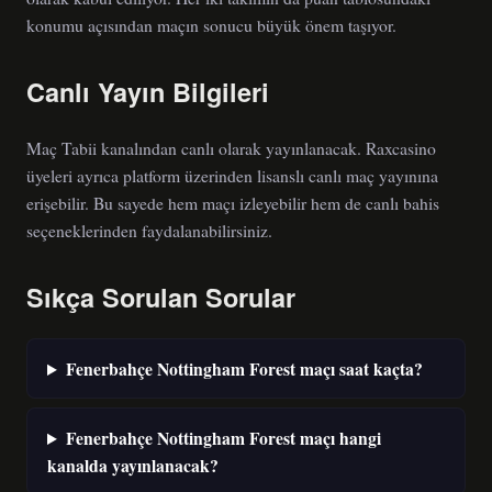
konumu açısından maçın sonucu büyük önem taşıyor.
Canlı Yayın Bilgileri
Maç Tabii kanalından canlı olarak yayınlanacak. Raxcasino
üyeleri ayrıca platform üzerinden lisanslı canlı maç yayınına
erişebilir. Bu sayede hem maçı izleyebilir hem de canlı bahis
seçeneklerinden faydalanabilirsiniz.
Sıkça Sorulan Sorular
Fenerbahçe Nottingham Forest maçı saat kaçta?
Fenerbahçe Nottingham Forest maçı hangi
kanalda yayınlanacak?