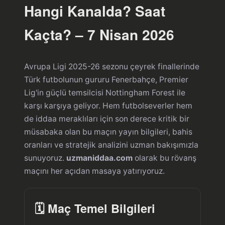
Hangi Kanalda? Saat
Kaçta? – 7 Nisan 2026
Avrupa Ligi 2025-26 sezonu çeyrek finallerinde
Türk futbolunun gururu Fenerbahçe, Premier
Lig'in güçlü temsilcisi Nottingham Forest ile
karşı karşıya geliyor. Hem futbolseverler hem
de iddaa meraklıları için son derece kritik bir
müsabaka olan bu maçın yayın bilgileri, bahis
oranları ve stratejik analizini uzman bakışımızla
sunuyoruz.
uzmaniddaa.com
olarak bu rövanş
maçını her açıdan masaya yatırıyoruz.
🗓️ Maç Temel Bilgileri