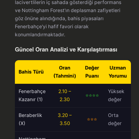
lacivertlilerin iç sahada gösterdiği performans
ve Nottingham Forest'ın deplasman zafiyetleri
göz önüne alındığında, bahis piyasaları
Fenerbahçe'yi hafif favori olarak
konumlandırmaktadır.
Güncel Oran Analizi ve Karşılaştırması
Oran
Değer
Uzman
Bahis Türü
(Tahmini)
Puanı
Yorumu
Fenerbahçe
2.10 –
Yüksek
⭐⭐⭐⭐
Kazanır (1)
2.30
değer
Beraberlik
3.20 –
Orta
⭐⭐⭐
(X)
3.50
değer