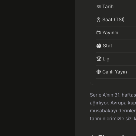
📅 Tarih
⏰ Saat (TSİ)
📺 Yayıncı
🏟️ Stat
🏆 Lig
🔴 Canlı Yayın
Serie A'nın 31. hafta
ağırlıyor. Avrupa ku
müsabakayı derinleme
tahminlerimizle sizi 