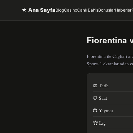
★ Ana Sayfa
Blog
Casino
Canlı Bahis
Bonuslar
Haberler
Fiorentina 
Fiorentina ile Cagliari 
Sports 1 ekranlarından c
📅 Tarih
⏰ Saat
📺 Yayıncı
🏆 Lig