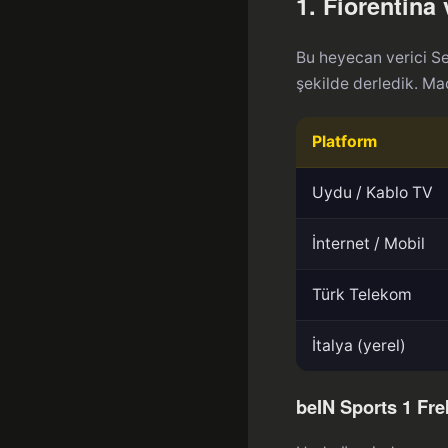
1. Fiorentina
Bu heyecan verici Ser
şekilde derledik. Ma
Platform
Uydu / Kablo TV
İnternet / Mobil
Türk Telekom
İtalya (yerel)
beIN Sports 1 Frek