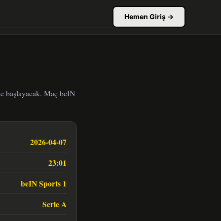
Hemen Giriş →
de başlayacak. Maç beIN
2026-04-07
23:01
beIN Sports 1
Serie A