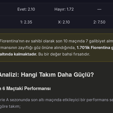
Evet: 2.10
Hayır: 1.72
—
1: 2.35
X: 2.10
2: 7.50
Fiorentina'nın ev sahibi olarak son 10 maçında 7 galibiyet alm
ansının zayıflığı göz önüne alındığında,
1.70'lik Fiorentina 
altında kalmaktadır.
Bu bir değer bahsi fırsatıdır.
Analizi: Hangi Takım Daha Güçlü?
n 6 Maçtaki Performansı
rie A sezonunda son altı maçında etkileyici bir performans se
 göre takım;