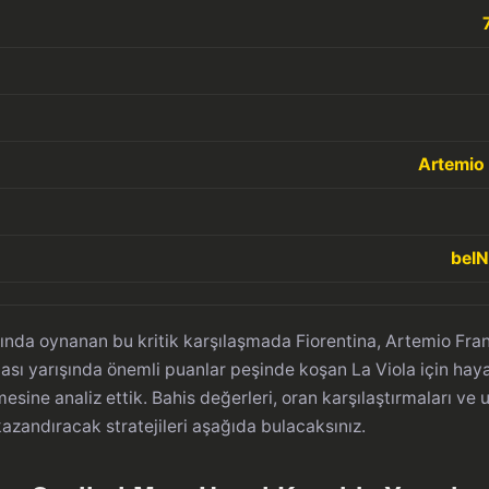
Artemio 
beIN
sında oynanan bu kritik karşılaşmada Fiorentina, Artemio Fran
pası yarışında önemli puanlar peşinde koşan La Viola için haya
sine analiz ettik. Bahis değerleri, oran karşılaştırmaları ve
kazandıracak stratejileri aşağıda bulacaksınız.