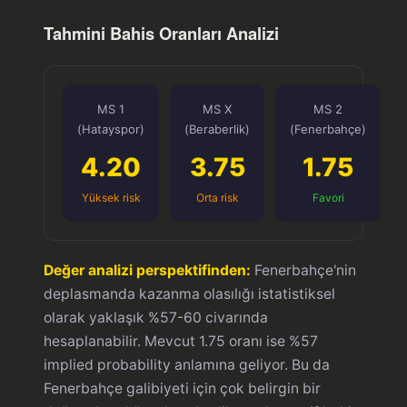
Tahmini Bahis Oranları Analizi
MS 1
MS X
MS 2
(Hatayspor)
(Beraberlik)
(Fenerbahçe)
4.20
3.75
1.75
Yüksek risk
Orta risk
Favori
Değer analizi perspektifinden:
Fenerbahçe'nin
deplasmanda kazanma olasılığı istatistiksel
olarak yaklaşık %57-60 civarında
hesaplanabilir. Mevcut 1.75 oranı ise %57
implied probability anlamına geliyor. Bu da
Fenerbahçe galibiyeti için çok belirgin bir