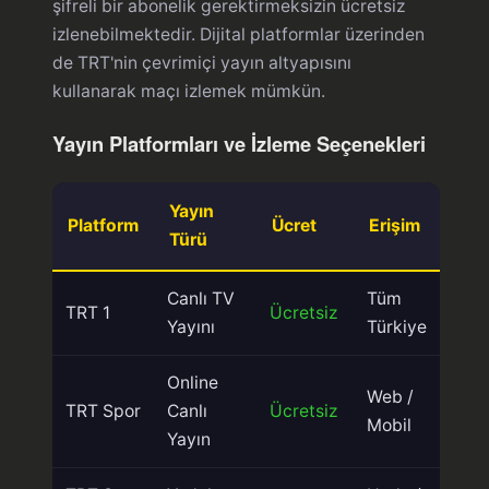
şifreli bir abonelik gerektirmeksizin ücretsiz
izlenebilmektedir. Dijital platformlar üzerinden
de TRT'nin çevrimiçi yayın altyapısını
kullanarak maçı izlemek mümkün.
Yayın Platformları ve İzleme Seçenekleri
Yayın
Platform
Ücret
Erişim
Türü
Canlı TV
Tüm
TRT 1
Ücretsiz
Yayını
Türkiye
Online
Web /
TRT Spor
Canlı
Ücretsiz
Mobil
Yayın