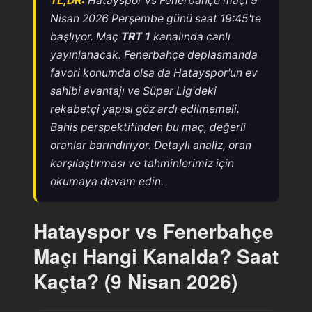
TL;DR:
Hatayspor vs Fenerbahçe maçı 9
Nisan 2026 Perşembe günü saat 19:45'te
başlıyor. Maç
TRT 1
kanalında canlı
yayınlanacak. Fenerbahçe deplasmanda
favori konumda olsa da Hatayspor'un ev
sahibi avantajı ve Süper Lig'deki
rekabetçi yapısı göz ardı edilmemeli.
Bahis perspektifinden bu maç, değerli
oranlar barındırıyor. Detaylı analiz, oran
karşılaştırması ve tahminlerimiz için
okumaya devam edin.
Hatayspor vs Fenerbahçe
Maçı Hangi Kanalda? Saat
Kaçta? (9 Nisan 2026)