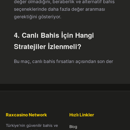
değer olmadığını, beraberlik ve alternatif bahis
seçeneklerinde daha fazla değer aranması
gerektiğini gösteriyor.
4. Canlı Bahis İçin Hangi
Stratejiler İzlenmeli?
Bu maç, canlı bahis fırsatları açısından son der
Raxcasino Network
Hızlı Linkler
Türkiye'nin güvenilir bahis ve
Blog