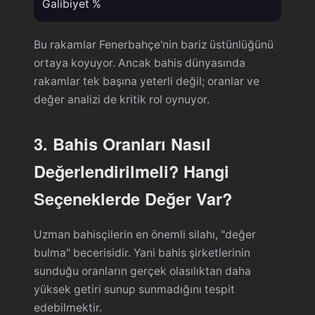
Galibiyet %
Bu rakamlar Fenerbahçe'nin bariz üstünlüğünü
ortaya koyuyor. Ancak bahis dünyasında
rakamlar tek başına yeterli değil; oranlar ve
değer analizi de kritik rol oynuyor.
3. Bahis Oranları Nasıl
Değerlendirilmeli? Hangi
Seçeneklerde Değer Var?
Uzman bahisçilerin en önemli silahı, "değer
bulma" becerisidir. Yani bahis şirketlerinin
sunduğu oranların gerçek olasılıktan daha
yüksek getiri sunup sunmadığını tespit
edebilmektir.