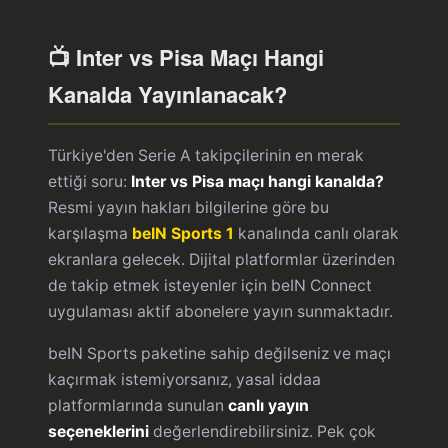
📺 Inter vs Pisa Maçı Hangi
Kanalda Yayınlanacak?
Türkiye'den Serie A takipçilerinin en merak
ettiği soru:
Inter vs Pisa maçı hangi kanalda?
Resmi yayın hakları bilgilerine göre bu
karşılaşma
beIN Sports 1
kanalında canlı olarak
ekranlara gelecek. Dijital platformlar üzerinden
de takip etmek isteyenler için beIN Connect
uygulaması aktif abonelere yayın sunmaktadır.
beIN Sports paketine sahip değilseniz ve maçı
kaçırmak istemiyorsanız, yasal iddaa
platformlarında sunulan
canlı yayın
seçeneklerini
değerlendirebilirsiniz. Pek çok