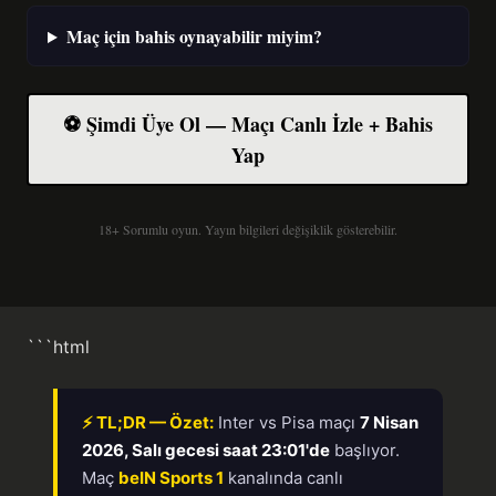
Maç için bahis oynayabilir miyim?
⚽ Şimdi Üye Ol — Maçı Canlı İzle + Bahis
Yap
18+ Sorumlu oyun. Yayın bilgileri değişiklik gösterebilir.
```html
⚡ TL;DR — Özet:
Inter vs Pisa maçı
7 Nisan
2026, Salı gecesi saat 23:01'de
başlıyor.
Maç
beIN Sports 1
kanalında canlı