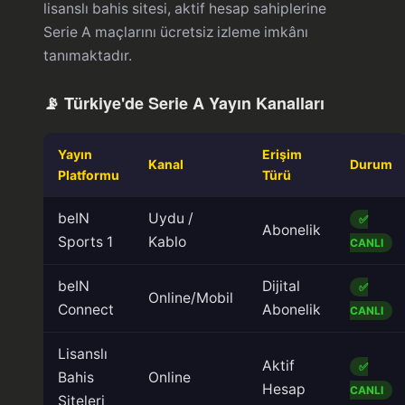
lisanslı bahis sitesi, aktif hesap sahiplerine
Serie A maçlarını ücretsiz izleme imkânı
tanımaktadır.
📡 Türkiye'de Serie A Yayın Kanalları
Yayın
Erişim
Kanal
Durum
Platformu
Türü
beIN
Uydu /
✅
Abonelik
Sports 1
Kablo
CANLI
beIN
Dijital
✅
Online/Mobil
Connect
Abonelik
CANLI
Lisanslı
Aktif
✅
Bahis
Online
Hesap
CANLI
Siteleri