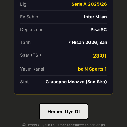
Lig
Serie A 2025/26
Ev Sahibi
Inter Milan
Deplasman
Pisa SC
Tarih
7 Nisan 2026, Salı
Saat (TSİ)
23:01
Yayın Kanalı
beIN Sports 1
Stat
Giuseppe Meazza (San Siro)
Hemen Üye Ol
🎁 Ücretsiz üyelik ile uzman tahminlere anında erişin