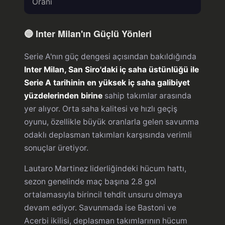
Oranı
🔵 Inter Milan'ın Güçlü Yönleri
Serie A'nın güç dengesi açısından bakıldığında
Inter Milan, San Siro'daki iç saha üstünlüğü ile
Serie A tarihinin en yüksek iç saha galibiyet
yüzdelerinden birine
sahip takımlar arasında
yer alıyor. Orta saha kalitesi ve hızlı geçiş
oyunu, özellikle büyük oranlarla gelen savunma
odaklı deplasman takımları karşısında verimli
sonuçlar üretiyor.
Lautaro Martinez liderliğindeki hücum hattı,
sezon genelinde maç başına 2.8 gol
ortalamasıyla birincil tehdit unsuru olmaya
devam ediyor. Savunmada ise Bastoni ve
Acerbi ikilisi, deplasman takımlarının hücum