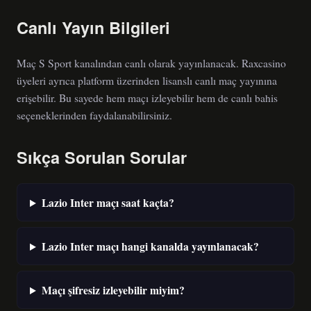
Canlı Yayın Bilgileri
Maç S Sport kanalından canlı olarak yayınlanacak. Raxcasino
üyeleri ayrıca platform üzerinden lisanslı canlı maç yayınına
erişebilir. Bu sayede hem maçı izleyebilir hem de canlı bahis
seçeneklerinden faydalanabilirsiniz.
Sıkça Sorulan Sorular
Lazio Inter maçı saat kaçta?
Lazio Inter maçı hangi kanalda yayınlanacak?
Maçı şifresiz izleyebilir miyim?