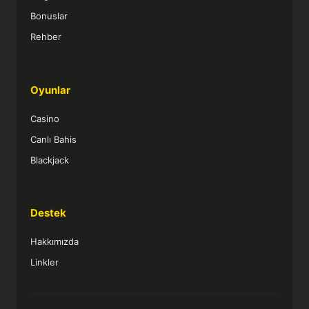
Bonuslar
Rehber
Oyunlar
Casino
Canlı Bahis
Blackjack
Destek
Hakkımızda
Linkler