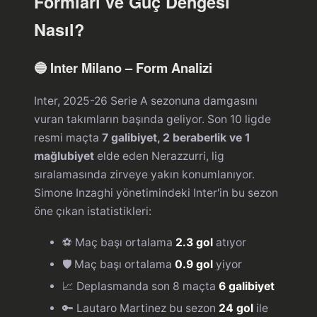
Formları ve Güç Dengesi
Nasıl?
🔵 Inter Milano – Form Analizi
Inter, 2025-26 Serie A sezonuna damgasını
vuran takımların başında geliyor. Son 10 ligde
resmi maçta
7 galibiyet, 2 beraberlik ve 1
mağlubiyet
elde eden Nerazzurri, lig
sıralamasında zirveye yakın konumlanıyor.
Simone Inzaghi yönetimindeki Inter'in bu sezon
öne çıkan istatistikleri:
⚽ Maç başı ortalama
2.3 gol
atıyor
🛡️ Maç başı ortalama
0.9 gol
yiyor
📈 Deplasmanda son 8 maçta
6 galibiyet
🔑 Lautaro Martinez bu sezon
24 gol
ile