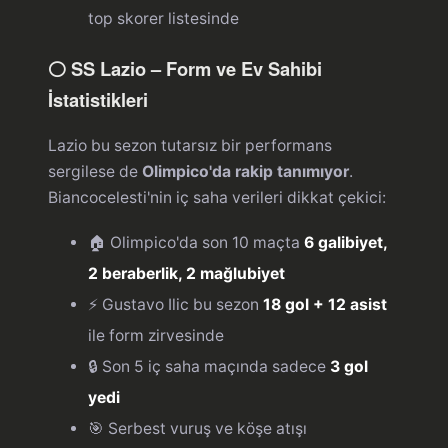
top skorer listesinde
⚪ SS Lazio – Form ve Ev Sahibi
İstatistikleri
Lazio bu sezon tutarsız bir performans
sergilese de
Olimpico'da rakip tanımıyor
.
Biancocelesti'nin iç saha verileri dikkat çekici:
🏠 Olimpico'da son 10 maçta
6 galibiyet,
2 beraberlik, 2 mağlubiyet
⚡ Gustavo Ilic bu sezon
18 gol + 12 asist
ile form zirvesinde
🔒 Son 5 iç saha maçında sadece
3 gol
yedi
🎯 Serbest vuruş ve köşe atışı