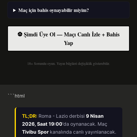
Maç için bahis oynayabilir miyim?
⚽ Şimdi Üye Ol — Maçı Canlı İzle + Bahis
Yap
18+ Sorumlu oyun. Yayın bilgileri değişiklik gösterebilir.
```html
TL;DR:
Roma - Lazio derbisi
9 Nisan
2026, Saat 19:00
'da oynanacak. Maç
Tivibu Spor
kanalında canlı yayınlanacak.