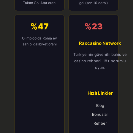
Takım Gol Atar oranı
gol (son 10 derbi)
%47
%23
Olimpico'da Roma ev
Raxcasino Network
sahibi galibiyet oranı
Türkiye'nin güvenilir bahis ve
casino rehberi. 18+ sorumlu
oyun.
Hızlı Linkler
Blog
Bonuslar
Rehber