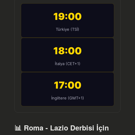
19:00
Türkiye (TSİ)
18:00
İtalya (CET+1)
17:00
İngiltere (GMT+1)
📊 Roma - Lazio Derbisi İçin