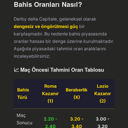
Bahis Oranları Nasıl?
Derby della Capitale, geleneksel olarak
dengesiz ve öngörülmesi güç
bir
karşılaşmadır. Bu nedenle bahis piyasasında
oranlar hassas bir denge üzerine kurulmaktadır.
Aşağıda piyasadaki tahmini oran aralıklarını
inceleyebilirsiniz:
📈 Maç Öncesi Tahmini Oran Tablosu
Roma
Lazio
Bahis
Beraberlik
Kazanır
Kazanır
Türü
(X)
(1)
(2)
Maç
2.20 -
3.20 -
3.00 -
Sonucu
2.40
3.40
3.20