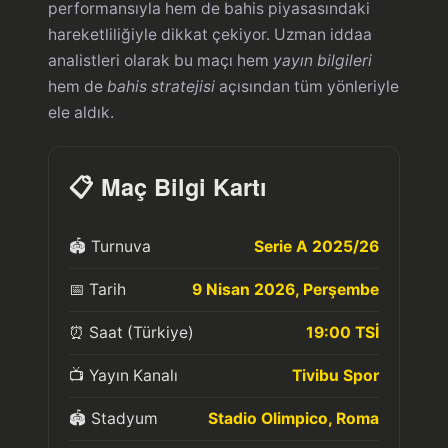
performansıyla hem de bahis piyasasındaki
hareketliliğiyle dikkat çekiyor. Uzman iddaa
analistleri olarak bu maçı hem
yayın bilgileri
hem de
bahis stratejisi
açısından tüm yönleriyle
ele aldık.
📋 Maç Bilgi Kartı
🏟️ Turnuva
Serie A 2025/26
📅 Tarih
9 Nisan 2026, Perşembe
⏰ Saat (Türkiye)
19:00 TSİ
📺 Yayın Kanalı
Tivibu Spor
🏟️ Stadyum
Stadio Olimpico, Roma