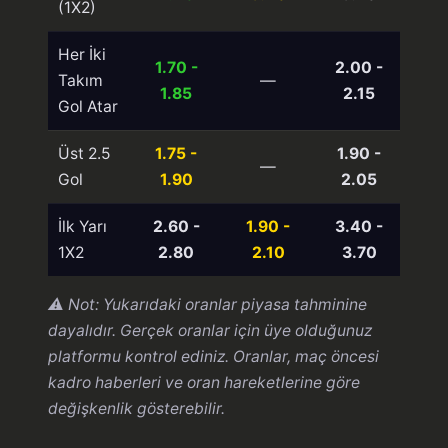
(1X2)
Her İki
1.70 -
2.00 -
Takım
—
1.85
2.15
Gol Atar
Üst 2.5
1.75 -
1.90 -
—
Gol
1.90
2.05
İlk Yarı
2.60 -
1.90 -
3.40 -
1X2
2.80
2.10
3.70
⚠️ Not: Yukarıdaki oranlar piyasa tahminine
dayalıdır. Gerçek oranlar için üye olduğunuz
platformu kontrol ediniz. Oranlar, maç öncesi
kadro haberleri ve oran hareketlerine göre
değişkenlik gösterebilir.