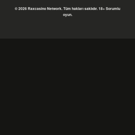
© 2026 Raxcasino Network. Tüm hakları saklıdır. 18+ Sorumlu
oyun.