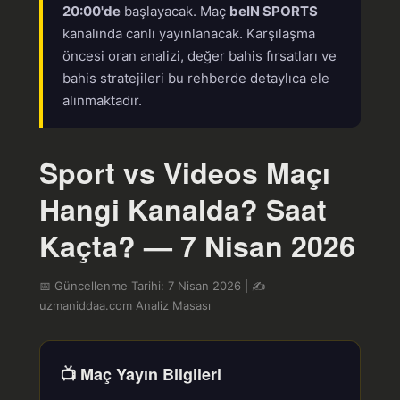
20:00'de
başlayacak. Maç
beIN SPORTS
kanalında canlı yayınlanacak. Karşılaşma
öncesi oran analizi, değer bahis fırsatları ve
bahis stratejileri bu rehberde detaylıca ele
alınmaktadır.
Sport vs Videos Maçı
Hangi Kanalda? Saat
Kaçta? — 7 Nisan 2026
📅 Güncellenme Tarihi: 7 Nisan 2026 | ✍️
uzmaniddaa.com Analiz Masası
📺 Maç Yayın Bilgileri