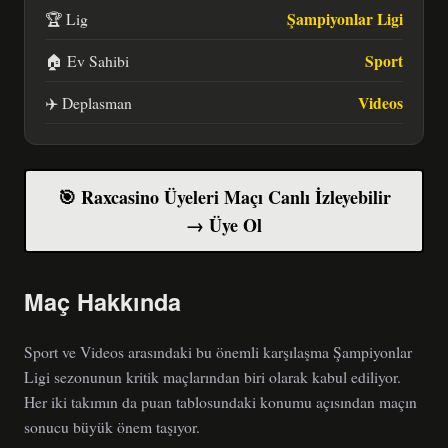
Şampiyonlar Ligi
🏆 Lig
Sport
🏠 Ev Sahibi
Videos
✈️ Deplasman
🎯 Raxcasino Üyeleri Maçı Canlı İzleyebilir
→ Üye Ol
Maç Hakkında
Sport ve Videos arasındaki bu önemli karşılaşma Şampiyonlar
Ligi sezonunun kritik maçlarından biri olarak kabul ediliyor.
Her iki takımın da puan tablosundaki konumu açısından maçın
sonucu büyük önem taşıyor.