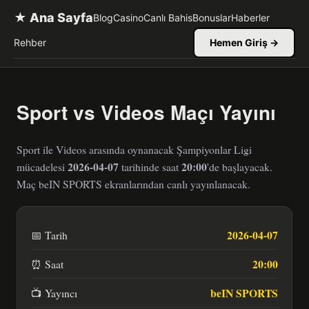
★ Ana Sayfa
Blog
Casino
Canlı Bahis
Bonuslar
Haberler
Rehber
Hemen Giriş →
Sport vs Videos Maçı Yayını
Sport ile Videos arasında oynanacak Şampiyonlar Ligi
2026-04-07
20:00
mücadelesi
tarihinde saat
'de başlayacak.
Maç beIN SPORTS ekranlarından canlı yayınlanacak.
2026-04-07
📅 Tarih
20:00
⏰ Saat
beIN SPORTS
📺 Yayıncı