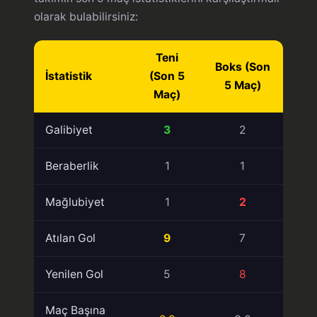
olarak bulabilirsiniz:
Teni
Boks (Son
İstatistik
(Son 5
5 Maç)
Maç)
Galibiyet
3
2
Beraberlik
1
1
Mağlubiyet
1
2
Atılan Gol
9
7
Yenilen Gol
5
8
Maç Başına