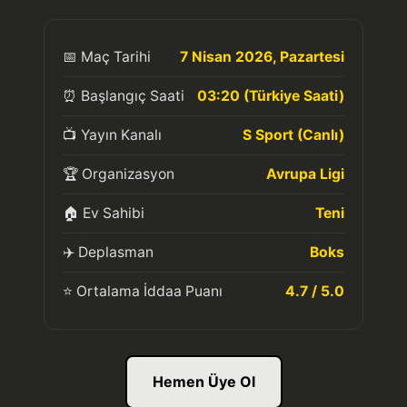
📅 Maç Tarihi
7 Nisan 2026, Pazartesi
⏰ Başlangıç Saati
03:20 (Türkiye Saati)
📺 Yayın Kanalı
S Sport (Canlı)
🏆 Organizasyon
Avrupa Ligi
🏠 Ev Sahibi
Teni
✈️ Deplasman
Boks
⭐ Ortalama İddaa Puanı
4.7 / 5.0
Hemen Üye Ol