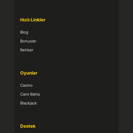
Hızlı Linkler
Blog
Bonuslar
Rehber
Oyunlar
Casino
Canlı Bahis
Blackjack
Destek