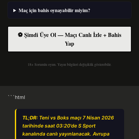
Maç için bahis oynayabilir miyim?
⚽ Şimdi Üye Ol — Maçı Canlı İzle + Bahis
Yap
18+ Sorumlu oyun. Yayın bilgileri değişiklik gösterebilir.
```html
TL;DR:
Teni vs Boks maçı 7 Nisan 2026
tarihinde saat 03:20'de S Sport
kanalında canlı yayınlanacak. Avrupa