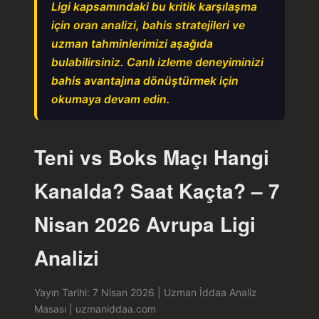
Ligi kapsamındaki bu kritik karşılaşma
için oran analizi, bahis stratejileri ve
uzman tahminlerimizi aşağıda
bulabilirsiniz. Canlı izleme deneyiminizi
bahis avantajına dönüştürmek için
okumaya devam edin.
Teni vs Boks Maçı Hangi
Kanalda? Saat Kaçta? – 7
Nisan 2026 Avrupa Ligi
Analizi
Yayın Tarihi: 7 Nisan 2026 | Uzman İddaa Analiz
Masası | uzmaniddaa.com