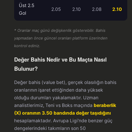
Üst 2.5
2.05
2.10
2.08
2.10
Gol
* Oranlar maç günü değişkenlik gösterebilir. Bahis
yapmadan önce güncel oranları platform üzerinden
kontrol ediniz.
Değer Bahis Nedir ve Bu Maçta Nasıl
Bulunur?
Değer bahis (value bet), gerçek olasılığın bahis
oranlarının işaret ettiğinden daha yüksek
olduğu durumları yakalamaktır. Uzman
analistlerimiz, Teni vs Boks maçında
beraberlik
(X) oranının 3.50 bandında değer taşıdığını
hesaplamaktadır. Avrupa Ligi'nde benzer güç
dengelerindeki takımların son 50