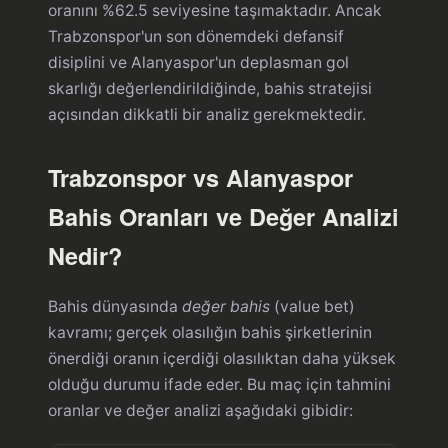
oranını %62.5 seviyesine taşımaktadır. Ancak
Trabzonspor'un son dönemdeki defansif
disiplini ve Alanyaspor'un deplasman gol
skarlığı değerlendirildiğinde, bahis stratejisi
açısından dikkatli bir analiz gerekmektedir.
Trabzonspor vs Alanyaspor
Bahis Oranları ve Değer Analizi
Nedir?
Bahis dünyasında
değer bahis
(value bet)
kavramı; gerçek olasılığın bahis şirketlerinin
önerdiği oranın içerdiği olasılıktan daha yüksek
olduğu durumu ifade eder. Bu maç için tahmini
oranlar ve değer analizi aşağıdaki gibidir: