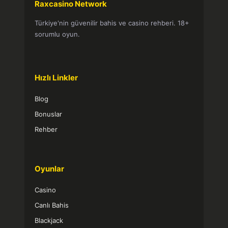
Raxcasino Network
Türkiye'nin güvenilir bahis ve casino rehberi. 18+
sorumlu oyun.
Hızlı Linkler
Blog
Bonuslar
Rehber
Oyunlar
Casino
Canlı Bahis
Blackjack