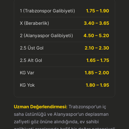
1 (Trabzonspor Galibiyeti)
1.75 – 1.90
X (Beraberlik)
3.40 – 3.65
2 (Alanyaspor Galibiyeti)
4.50 – 5.20
2.5 Üst Gol
2.10 – 2.30
2.5 Alt Gol
1.65 – 1.75
KG Var
1.85 – 2.00
KG Yok
1.80 – 1.95
Uzman Değerlendirmesi:
Trabzonspor'un iç
saha üstünlüğü ve Alanyaspor'un deplasman
zafiyeti göz önüne alındığında, ev sahibi