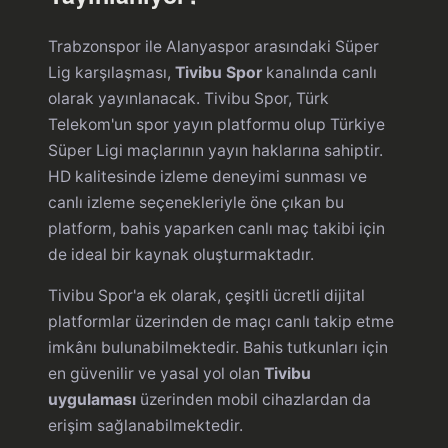
Trabzonspor ile Alanyaspor arasındaki Süper
Lig karşılaşması,
Tivibu Spor
kanalında canlı
olarak yayınlanacak. Tivibu Spor, Türk
Telekom'un spor yayın platformu olup Türkiye
Süper Ligi maçlarının yayın haklarına sahiptir.
HD kalitesinde izleme deneyimi sunması ve
canlı izleme seçenekleriyle öne çıkan bu
platform, bahis yaparken canlı maç takibi için
de ideal bir kaynak oluşturmaktadır.
Tivibu Spor'a ek olarak, çeşitli ücretli dijital
platformlar üzerinden de maçı canlı takip etme
imkânı bulunabilmektedir. Bahis tutkunları için
en güvenilir ve yasal yol olan
Tivibu
uygulaması
üzerinden mobil cihazlardan da
erişim sağlanabilmektedir.