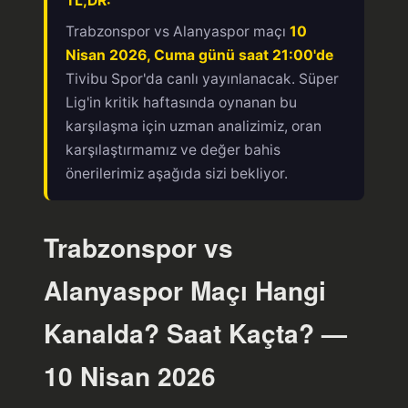
TL;DR:
Trabzonspor vs Alanyaspor maçı
10
Nisan 2026, Cuma günü saat 21:00'de
Tivibu Spor'da canlı yayınlanacak. Süper
Lig'in kritik haftasında oynanan bu
karşılaşma için uzman analizimiz, oran
karşılaştırmamız ve değer bahis
önerilerimiz aşağıda sizi bekliyor.
Trabzonspor vs
Alanyaspor Maçı Hangi
Kanalda? Saat Kaçta? —
10 Nisan 2026