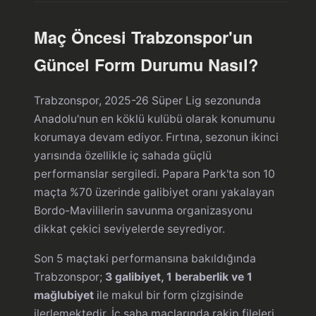
Maç Öncesi Trabzonspor'un
Güncel Form Durumu Nasıl?
Trabzonspor, 2025-26 Süper Lig sezonunda
Anadolu'nun en köklü kulübü olarak konumunu
korumaya devam ediyor. Fırtına, sezonun ikinci
yarısında özellikle iç sahada güçlü
performanslar sergiledi. Papara Park'ta son 10
maçta %70 üzerinde galibiyet oranı yakalayan
Bordo-Mavililerin savunma organizasyonu
dikkat çekici seviyelerde seyrediyor.
Son 5 maçtaki performansına bakıldığında
Trabzonspor;
3 galibiyet, 1 beraberlik ve 1
mağlubiyet
ile makul bir form çizgisinde
ilerlemektedir. İç saha maçlarında rakip fileleri