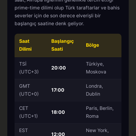
prime-time dilimi olup Türk taraftarlar ve bahis
severler için de son derece elverişli bir
başlangıç saatine denk geliyor.
Saat
Başlangıç
Bölge
Dilimi
Saati
TSİ
Türkiye,
20:00
(UTC+3)
Moskova
GMT
Londra,
17:00
(UTC+0)
Dublin
CET
Paris, Berlin,
18:00
(UTC+1)
Roma
EST
New York,
12:00