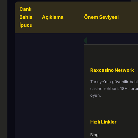
Canlı
Bahis
Açıklama
Önem Seviyesi
İpucu
Raxcasino Network
Türkiye'nin güvenilir bah
casino rehberi. 18+ soru
oyun.
Hızlı Linkler
Blog