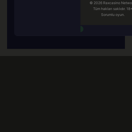
© 2026 Raxcasino Netwo
Tüm hakları saklıdır. 18
Sorumlu oyun.