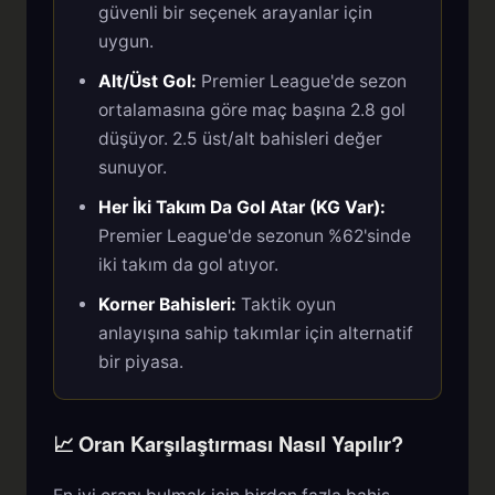
güvenli bir seçenek arayanlar için
uygun.
Alt/Üst Gol:
Premier League'de sezon
ortalamasına göre maç başına 2.8 gol
düşüyor. 2.5 üst/alt bahisleri değer
sunuyor.
Her İki Takım Da Gol Atar (KG Var):
Premier League'de sezonun %62'sinde
iki takım da gol atıyor.
Korner Bahisleri:
Taktik oyun
anlayışına sahip takımlar için alternatif
bir piyasa.
📈 Oran Karşılaştırması Nasıl Yapılır?