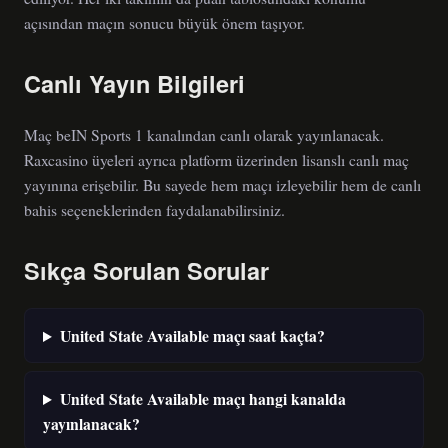
açısından maçın sonucu büyük önem taşıyor.
Canlı Yayın Bilgileri
Maç beIN Sports 1 kanalından canlı olarak yayınlanacak.
Raxcasino üyeleri ayrıca platform üzerinden lisanslı canlı maç
yayınına erişebilir. Bu sayede hem maçı izleyebilir hem de canlı
bahis seçeneklerinden faydalanabilirsiniz.
Sıkça Sorulan Sorular
United State Available maçı saat kaçta?
United State Available maçı hangi kanalda
yayınlanacak?