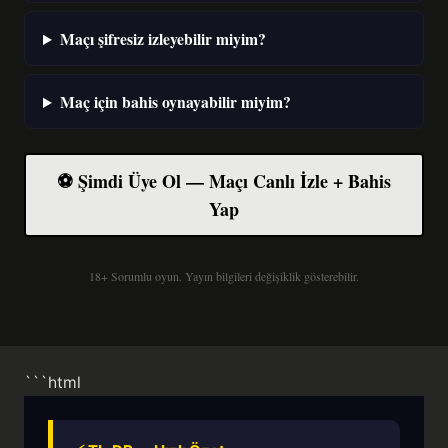
Maçı şifresiz izleyebilir miyim?
Maç için bahis oynayabilir miyim?
⚽ Şimdi Üye Ol — Maçı Canlı İzle + Bahis
Yap
18+ Sorumlu oyun. Yayın bilgileri değişiklik gösterebilir.
```html