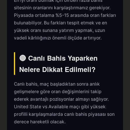
En iyi oranı bulmak için birden fazla bahis
sitesinin oranlarını karşılaştırmanız gerekiyor.
Piyasada ortalama %5-15 arasında oran farkları
bulunabiliyor. Bu farkları tespit etmek ve en
yüksek oranı sunana yatırım yapmak, uzun
vadeli kârlılığınızı önemli ölçüde artırıyor.
🔴 Canlı Bahis Yaparken
Nelere Dikkat Edilmeli?
Canlı bahis, maç başladıktan sonra anlık
gelişmelere göre oran değişimlerini takip
ederek avantajlı pozisyonlar almayı sağlıyor.
United State vs Available maçı gibi yüksek
profilli karşılaşmalarda canlı bahis piyasası son
derece hareketli olacak.