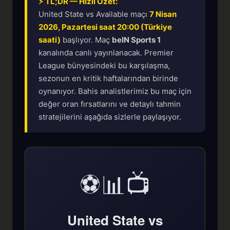
⚡ TL;DR — Hızlı Özet:
United State vs Available maçı
7 Nisan
2026, Pazartesi saat 20:00 (Türkiye
saati)
başlıyor. Maç
beIN Sports 1
kanalında canlı yayınlanacak. Premier
League bünyesindeki bu karşılaşma,
sezonun en kritik haftalarından birinde
oynanıyor. Bahis analistlerimiz bu maç için
değer oran fırsatlarını ve detaylı tahmin
stratejilerini aşağıda sizlerle paylaşıyor.
⚽📊📺
United State vs