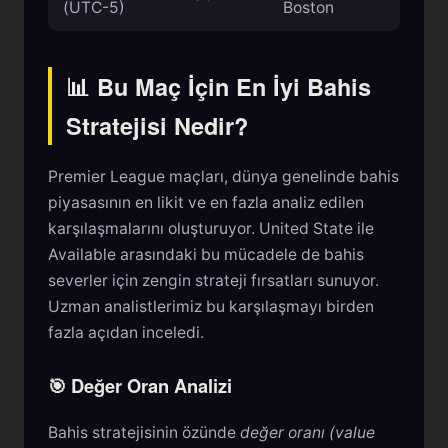
(UTC-5)
Boston
📊 Bu Maç İçin En İyi Bahis
Stratejisi Nedir?
Premier League maçları, dünya genelinde bahis
piyasasının en likit ve en fazla analiz edilen
karşılaşmalarını oluşturuyor. United State ile
Available arasındaki bu mücadele de bahis
severler için zengin strateji fırsatları sunuyor.
Uzman analistlerimiz bu karşılaşmayı birden
fazla açıdan inceledi.
🎯 Değer Oran Analizi
Bahis stratejisinin özünde
değer oranı (value