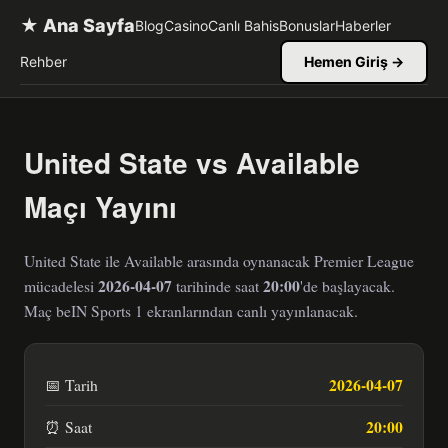
★ Ana Sayfa
Blog
Casino
Canlı Bahis
Bonuslar
Haberler
Rehber
Hemen Giriş →
United State vs Available
Maçı Yayını
United State ile Available arasında oynanacak Premier League
2026-04-07
20:00
mücadelesi
tarihinde saat
'de başlayacak.
Maç beIN Sports 1 ekranlarından canlı yayınlanacak.
2026-04-07
📅 Tarih
20:00
⏰ Saat