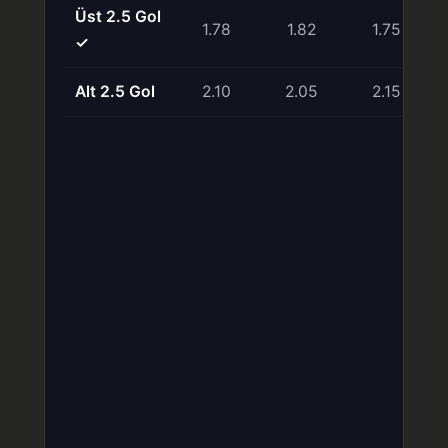
Üst 2.5 Gol
1.78
1.82
1.75
✓
Alt 2.5 Gol
2.10
2.05
2.15
R
T
c
o
H
B
B
R