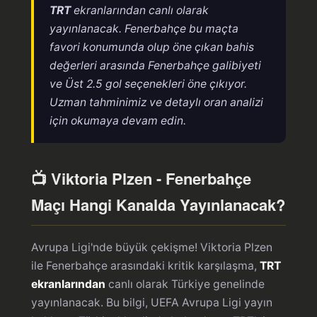
TRT
ekranlarından canlı olarak
yayınlanacak. Fenerbahçe bu maçta
favori konumunda olup öne çıkan bahis
değerleri arasında Fenerbahçe galibiyeti
ve Üst 2.5 gol seçenekleri öne çıkıyor.
Uzman tahminimiz ve detaylı oran analizi
için okumaya devam edin.
📺 Viktoria Plzen - Fenerbahçe
Maçı Hangi Kanalda Yayınlanacak?
Avrupa Ligi'nde büyük çekişme! Viktoria Plzen
ile Fenerbahçe arasındaki kritik karşılaşma,
TRT
ekranlarından
canlı olarak Türkiye genelinde
yayınlanacak. Bu bilgi, UEFA Avrupa Ligi yayın