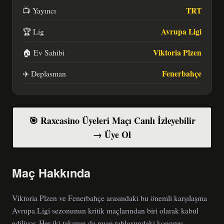
TRT
📺 Yayıncı
Avrupa Ligi
🏆 Lig
Viktoria Plzen
🏠 Ev Sahibi
Fenerbahçe
✈️ Deplasman
🎯 Raxcasino Üyeleri Maçı Canlı İzleyebilir
→ Üye Ol
Maç Hakkında
Viktoria Plzen ve Fenerbahçe arasındaki bu önemli karşılaşma
Avrupa Ligi sezonunun kritik maçlarından biri olarak kabul
ediliyor. Her iki takımın da puan tablosundaki konumu