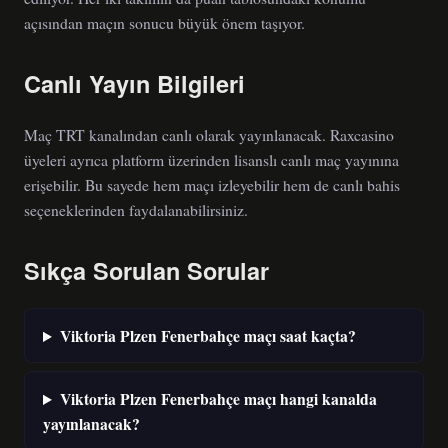
açısından maçın sonucu büyük önem taşıyor.
Canlı Yayın Bilgileri
Maç TRT kanalından canlı olarak yayınlanacak. Raxcasino
üyeleri ayrıca platform üzerinden lisanslı canlı maç yayınına
erişebilir. Bu sayede hem maçı izleyebilir hem de canlı bahis
seçeneklerinden faydalanabilirsiniz.
Sıkça Sorulan Sorular
Viktoria Plzen Fenerbahçe maçı saat kaçta?
Viktoria Plzen Fenerbahçe maçı hangi kanalda
yayınlanacak?