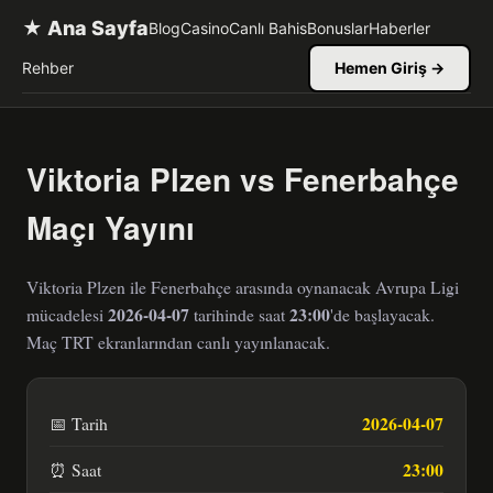
★ Ana Sayfa
Blog
Casino
Canlı Bahis
Bonuslar
Haberler
Rehber
Hemen Giriş →
Viktoria Plzen vs Fenerbahçe
Maçı Yayını
Viktoria Plzen ile Fenerbahçe arasında oynanacak Avrupa Ligi
2026-04-07
23:00
mücadelesi
tarihinde saat
'de başlayacak.
Maç TRT ekranlarından canlı yayınlanacak.
2026-04-07
📅 Tarih
23:00
⏰ Saat